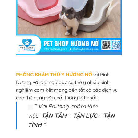
PHÒNG KHÁM THÚ Y HƯƠNG NỞ
tại Bình
Dương với đội ngũ bác sỹ thú y nhiều kinh
nghiệm cam kết mang đến tất cả các dịch vụ
cho thú cưng với chất lượng tốt nhất.
” Với Phương châm làm
việc:
TẬN TÂM – TẬN LỰC – TẬN
TÌNH
“