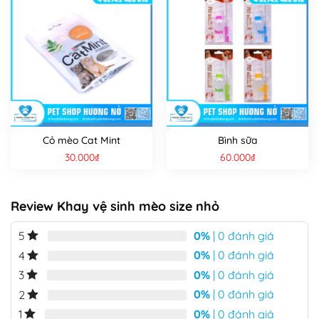
Cỏ mèo Cat Mint
Bình sữa
30.000
₫
60.000
₫
Review Khay vệ sinh mèo size nhỏ
0%
| 0 đánh giá
5
0%
| 0 đánh giá
4
0%
| 0 đánh giá
3
0%
| 0 đánh giá
2
0%
| 0 đánh giá
1