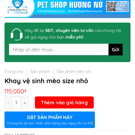
Hãy để lại
SĐT, chuyên viên tư vấn
của chúng tôi
sẽ gọi ngay cho bạn
miễn phí!
Trang chủ
/
Sản phẩm
/
Sản phẩm tiện ích
Khay vệ sinh mèo size nhỏ
115.000
₫
Số lượng
Thêm vào giỏ hàng
ĐẶT SẢN PHẨM NÀY
Chúng tôi sẽ xác nhận đơn hàng sau ngay khi có thể