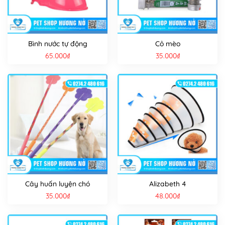
Bình nước tự động
Cỏ mèo
65.000
₫
35.000
₫
Cây huấn luyện chó
Alizabeth 4
35.000
₫
48.000
₫