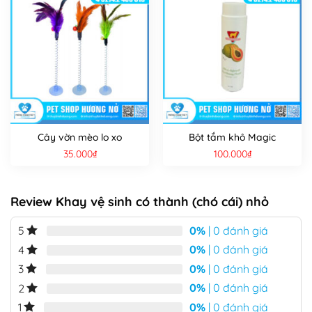
Cây vờn mèo lo xo
Bột tắm khô Magic
35.000
₫
100.000
₫
Review Khay vệ sinh có thành (chó cái) nhỏ
0%
| 0 đánh giá
5
0%
| 0 đánh giá
4
0%
| 0 đánh giá
3
0%
| 0 đánh giá
2
0%
| 0 đánh giá
1