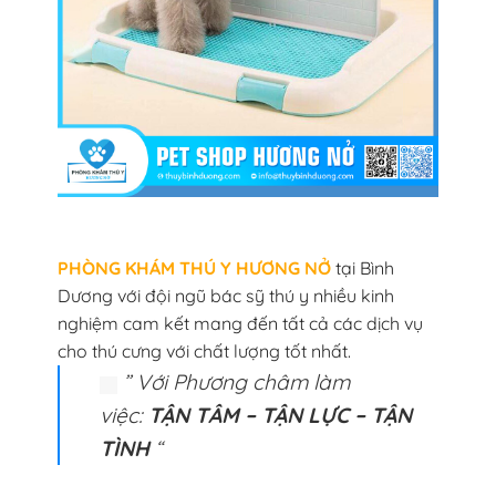
PHÒNG KHÁM THÚ Y HƯƠNG NỞ
tại Bình
Dương với đội ngũ bác sỹ thú y nhiều kinh
nghiệm cam kết mang đến tất cả các dịch vụ
cho thú cưng với chất lượng tốt nhất.
” Với Phương châm làm
việc:
TẬN TÂM – TẬN LỰC – TẬN
TÌNH
“