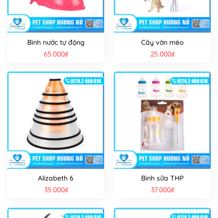
Bình nước tự động
Cây vờn mèo
65.000
₫
25.000
₫
Alizabeth 6
Bình sữa THP
35.000
₫
37.000
₫