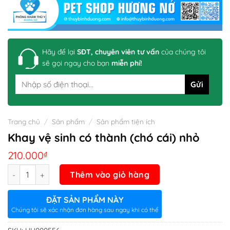
Hãy để lại
SĐT, chuyên viên tư vấn
của chúng tôi
sẽ gọi ngay cho bạn
miễn phí!
Trang chủ
/
Sản phẩm
/
Sản phẩm tiện ích
Khay vệ sinh có thành (chó cái) nhỏ
210.000
₫
Số lượng
Thêm vào giỏ hàng
ĐẶT SẢN PHẨM NÀY
Chúng tôi sẽ xác nhận đơn hàng sau ngay khi có thể