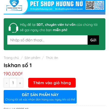
Hãy để lại
SĐT, chuyên viên tư vấn
của chúng tôi
sẽ gọi ngay cho bạn
miễn phí!
Trang chủ
/
Sản phẩm
/
Thức ăn
Iskhan số 1
190.000
₫
Số lượng
Thêm vào giỏ hàng
ĐẶT SẢN PHẨM NÀY
Chúng tôi sẽ xác nhận đơn hàng sau ngay khi có thể