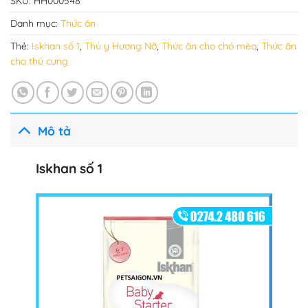
SKU:
HH000548
Danh mục:
Thức ăn
Thẻ:
Iskhan số 1
,
Thú y Hương Nỡ
,
Thức ăn cho chó mèo
,
Thức ăn
cho thú cưng
Mô tả
Iskhan số 1