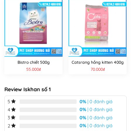
Bistro chiết 500g
Catsrang hồng kitten 400g
55.000
₫
70.000
₫
Review Iskhan số 1
0%
| 0 đánh giá
5
0%
| 0 đánh giá
4
0%
| 0 đánh giá
3
0%
| 0 đánh giá
2