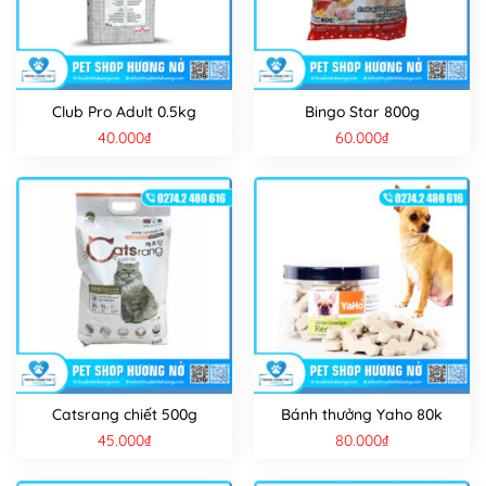
Club Pro Adult 0.5kg
Bingo Star 800g
40.000
₫
60.000
₫
Catsrang chiết 500g
Bánh thưởng Yaho 80k
45.000
₫
80.000
₫