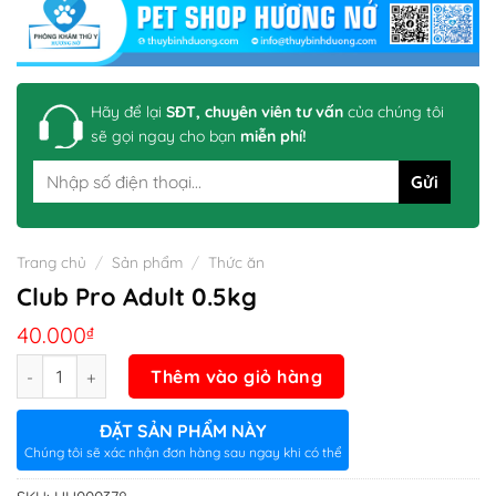
Hãy để lại
SĐT, chuyên viên tư vấn
của chúng tôi
sẽ gọi ngay cho bạn
miễn phí!
Trang chủ
/
Sản phẩm
/
Thức ăn
Club Pro Adult 0.5kg
40.000
₫
Số lượng
Thêm vào giỏ hàng
ĐẶT SẢN PHẨM NÀY
Chúng tôi sẽ xác nhận đơn hàng sau ngay khi có thể