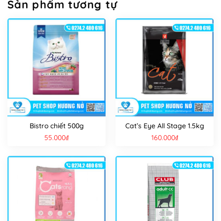
Sản phẩm tương tự
Bistro chiết 500g
Cat’s Eye All Stage 1.5kg
55.000
₫
160.000
₫