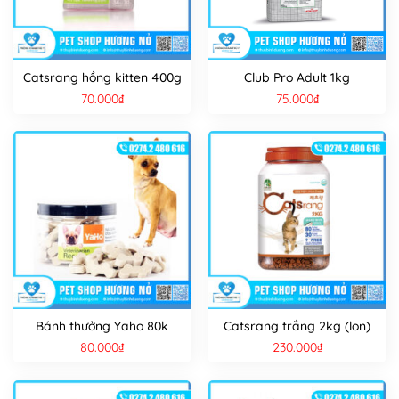
Catsrang hồng kitten 400g
Club Pro Adult 1kg
70.000
₫
75.000
₫
Bánh thưởng Yaho 80k
Catsrang trắng 2kg (lon)
80.000
₫
230.000
₫