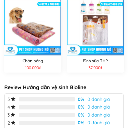
Chăn bông
Bình sữa THP
100.000
₫
37.000
₫
Review Hướng dẫn vệ sinh Bioline
0%
| 0 đánh giá
5
0%
| 0 đánh giá
4
0%
| 0 đánh giá
3
0%
| 0 đánh giá
2