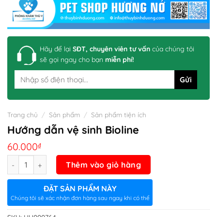
Hãy để lại
SĐT, chuyên viên tư vấn
của chúng tôi
sẽ gọi ngay cho bạn
miễn phí!
Trang chủ
/
Sản phẩm
/
Sản phẩm tiện ích
Hướng dẫn vệ sinh Bioline
60.000
₫
Số lượng
Thêm vào giỏ hàng
ĐẶT SẢN PHẨM NÀY
Chúng tôi sẽ xác nhận đơn hàng sau ngay khi có thể