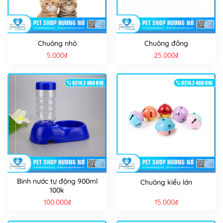
Chuông nhỏ
Chuông đồng
5.000
₫
25.000
₫
Bình nước tự động 900ml
Chuông kiểu lớn
100k
100.000
₫
15.000
₫