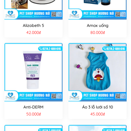
Alizabeth 5
Amox uống
42.000
₫
80.000
₫
Anti-DERM
Áo 3 lỗ lưới số 10
50.000
₫
45.000
₫