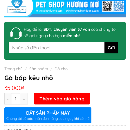
Hãy để lại
SĐT, chuyên viên tư vấn
của chúng tôi
sẽ gọi ngay cho bạn
miễn phí!
Trang chủ
/
Sản phẩm
/
Đồ chơi
Gà bóp kêu nhỏ
35.000
₫
Số lượng
Thêm vào giỏ hàng
ĐẶT SẢN PHẨM NÀY
Chúng tôi sẽ xác nhận đơn hàng sau ngay khi có thể