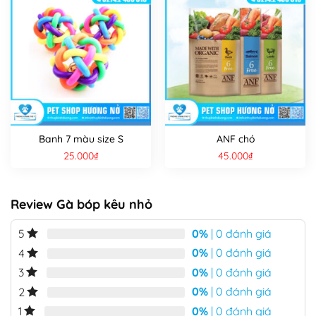
Banh 7 màu size S
ANF chó
25.000
₫
45.000
₫
Review Gà bóp kêu nhỏ
0%
| 0 đánh giá
5
0%
| 0 đánh giá
4
0%
| 0 đánh giá
3
0%
| 0 đánh giá
2
0%
| 0 đánh giá
1