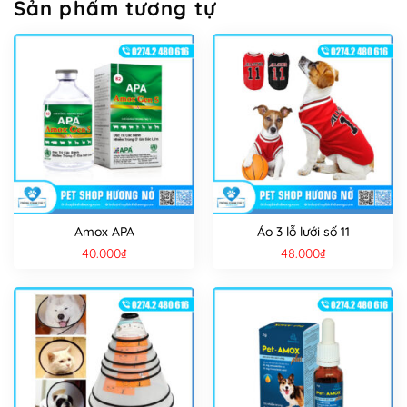
Sản phẩm tương tự
Amox APA
Áo 3 lỗ lưới số 11
40.000
₫
48.000
₫