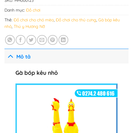
SKU:
HH000123
Danh mục:
Đồ chơi
Thẻ:
Đồ chơi cho chó mèo
,
Đồ chơi cho thú cưng
,
Gà bóp kêu
nhỏ
,
Thú y Hương Nỡ
Mô tả
Gà bóp kêu nhỏ