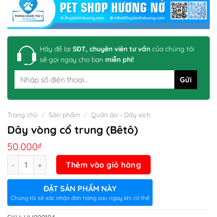
Hãy để lại
SĐT, chuyên viên tư vấn
của chúng tôi
sẽ gọi ngay cho bạn
miễn phí!
Trang chủ
/
Sản phẩm
/
Quần áo - Dây xích
Dây vòng cổ trung (Bêtô)
50.000
₫
Số lượng
Thêm vào giỏ hàng
ĐẶT SẢN PHẨM NÀY
Chúng tôi sẽ xác nhận đơn hàng sau ngay khi có thể