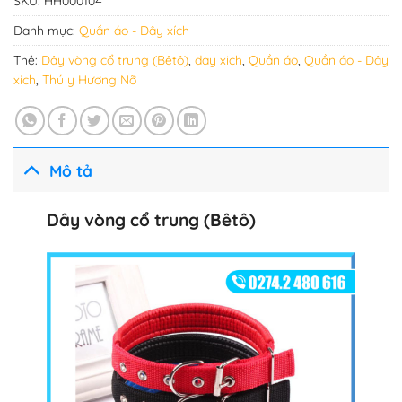
SKU:
HH000104
Danh mục:
Quần áo - Dây xích
Thẻ:
Dây vòng cổ trung (Bêtô)
,
day xich
,
Quần áo
,
Quần áo - Dây
xích
,
Thú y Hương Nỡ
Mô tả
Dây vòng cổ trung (Bêtô)