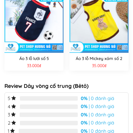
Áo 3 lỗ lưới số 5
Áo 3 lỗ Mickey xám số 2
33.000
₫
35.000
₫
Review Dây vòng cổ trung (Bêtô)
0%
| 0 đánh giá
5
0%
| 0 đánh giá
4
0%
| 0 đánh giá
3
0%
| 0 đánh giá
2
0%
| 0 đánh giá
1