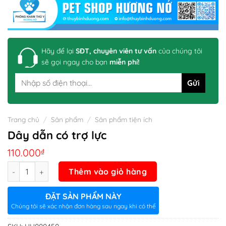
Hãy để lại
SĐT, chuyên viên tư vấn
của chúng tôi
sẽ gọi ngay cho bạn
miễn phí!
Trang chủ
/
Sản phẩm
/
Sản phẩm tiện ích
Dây dẫn có trợ lực
110.000
₫
Số lượng
Thêm vào giỏ hàng
ĐẶT SẢN PHẨM NÀY
Chúng tôi sẽ xác nhận đơn hàng sau ngay khi có thể