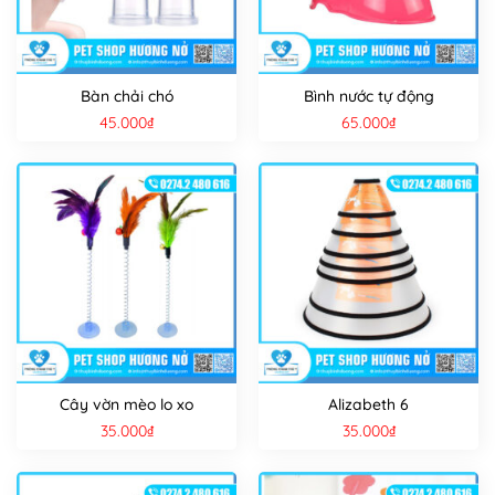
Bàn chải chó
Bình nước tự động
45.000
₫
65.000
₫
Cây vờn mèo lo xo
Alizabeth 6
35.000
₫
35.000
₫