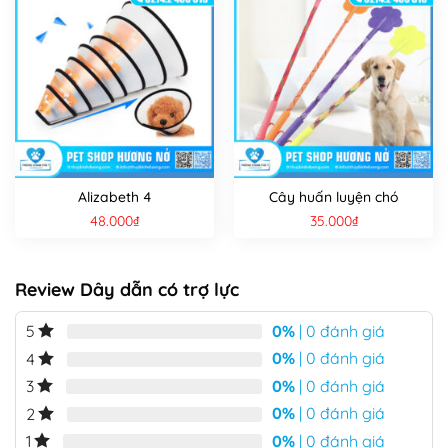
Alizabeth 4
Cây huấn luyện chó
48.000
₫
35.000
₫
Review Dây dẫn có trợ lực
0%
| 0 đánh giá
5
0%
| 0 đánh giá
4
0%
| 0 đánh giá
3
0%
| 0 đánh giá
2
0%
| 0 đánh giá
1