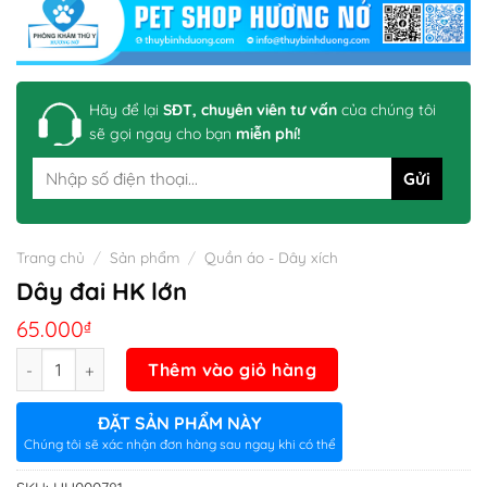
Hãy để lại
SĐT, chuyên viên tư vấn
của chúng tôi
sẽ gọi ngay cho bạn
miễn phí!
Trang chủ
/
Sản phẩm
/
Quần áo - Dây xích
Dây đai HK lớn
65.000
₫
Số lượng
Thêm vào giỏ hàng
ĐẶT SẢN PHẨM NÀY
Chúng tôi sẽ xác nhận đơn hàng sau ngay khi có thể