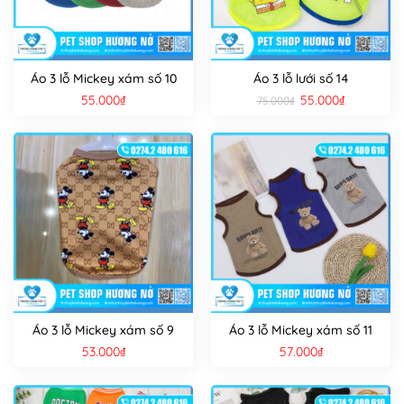
Áo 3 lỗ Mickey xám số 10
Áo 3 lỗ lưới số 14
Giá
Giá
55.000
₫
55.000
₫
75.000
₫
gốc
hiện
là:
tại
75.000₫.
là:
55.000₫.
Áo 3 lỗ Mickey xám số 9
Áo 3 lỗ Mickey xám số 11
53.000
₫
57.000
₫