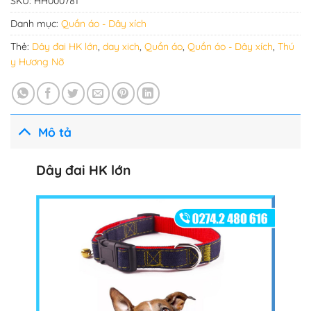
SKU:
HH000781
Danh mục:
Quần áo - Dây xích
Thẻ:
Dây đai HK lớn
,
day xich
,
Quần áo
,
Quần áo - Dây xích
,
Thú
y Hương Nỡ
Mô tả
Dây đai HK lớn