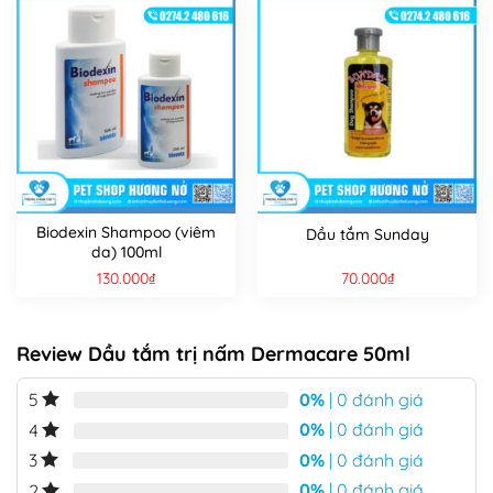
Biodexin Shampoo (viêm
Dầu tắm Sunday
da) 100ml
130.000
₫
70.000
₫
Review Dầu tắm trị nấm Dermacare 50ml
0%
| 0 đánh giá
5
0%
| 0 đánh giá
4
0%
| 0 đánh giá
3
0%
| 0 đánh giá
2