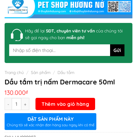
Hãy để lại
SĐT, chuyên viên tư vấn
của chúng tôi
sẽ gọi ngay cho bạn
miễn phí!
Trang chủ
/
Sản phẩm
/
Dầu tắm
Dầu tắm trị nấm Dermacare 50ml
130.000
₫
Số lượng
Thêm vào giỏ hàng
ĐẶT SẢN PHẨM NÀY
Chúng tôi sẽ xác nhận đơn hàng sau ngay khi có thể