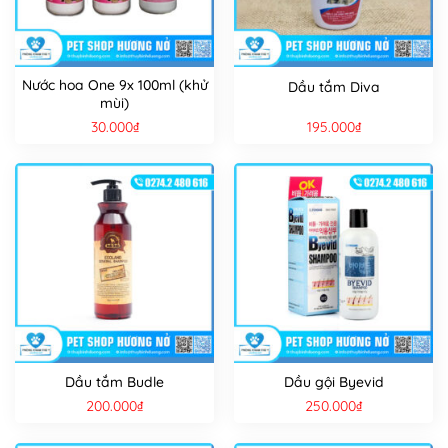
Nước hoa One 9x 100ml (khử
Dầu tắm Diva
mùi)
30.000
₫
195.000
₫
Dầu tắm Budle
Dầu gội Byevid
200.000
₫
250.000
₫