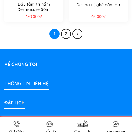
Dầu tắm trị nấm
Derma trị ghẻ nấm da
Dermacare 50ml
130.000
₫
45.000
₫
1
2
VỀ CHÚNG TÔI
THÔNG TIN LIÊN HỆ
ĐẶT LỊCH
Bản quyền 2026 © Phòng Khám Thú Y Hương Nở Bình Dương |
PetShop
thuybinhduong.com
Gọi điện
Nhắn tin
Chat zalo
Messenger