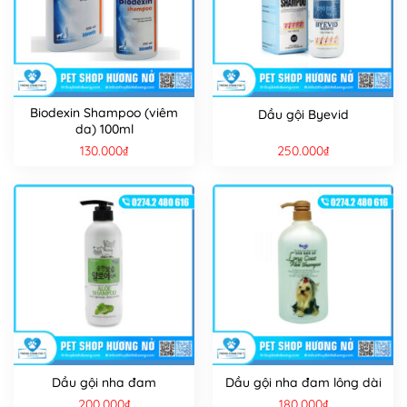
Biodexin Shampoo (viêm
Dầu gội Byevid
da) 100ml
130.000
₫
250.000
₫
Dầu gội nha đam
Dầu gội nha đam lông dài
200.000
₫
180.000
₫