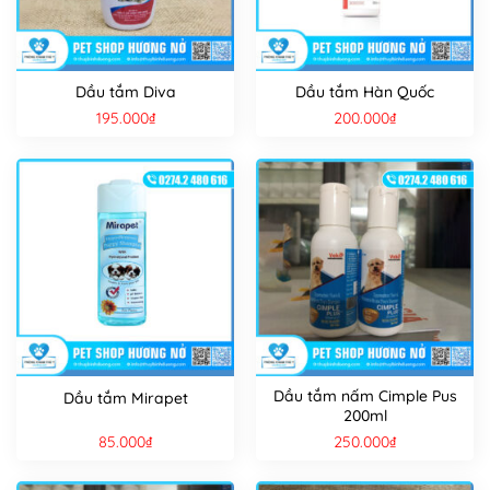
Dầu tắm Diva
Dầu tắm Hàn Quốc
195.000
₫
200.000
₫
Dầu tắm nấm Cimple Pus
Dầu tắm Mirapet
200ml
85.000
₫
250.000
₫