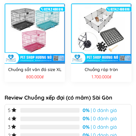
Chuồng sắt vân đá size XL
Chuồng ráp tròn
800.000
₫
1.700.000
₫
Review Chuồng xếp đại (có mâm) Sài Gòn
0%
| 0 đánh giá
5
0%
| 0 đánh giá
4
0%
| 0 đánh giá
3
0%
| 0 đánh giá
2