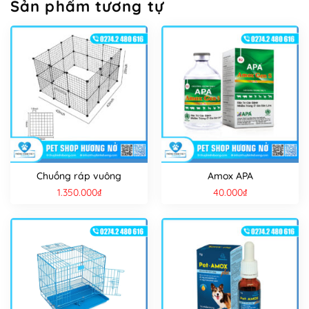
Sản phẩm tương tự
Chuồng ráp vuông
Amox APA
1.350.000
₫
40.000
₫