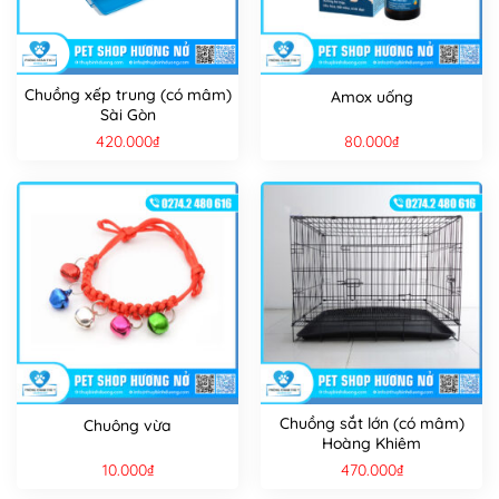
Chuồng xếp trung (có mâm)
Amox uống
Sài Gòn
420.000
₫
80.000
₫
Chuồng sắt lớn (có mâm)
Chuông vừa
Hoàng Khiêm
10.000
₫
470.000
₫