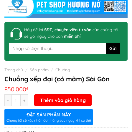
Hãy để lại
SĐT, chuyên viên tư vấn
của chúng tôi
sẽ gọi ngay cho bạn
miễn phí!
Trang chủ
/
Sản phẩm
/
Chuồng
Chuồng xếp đại (có mâm) Sài Gòn
850.000
₫
Số lượng
Thêm vào giỏ hàng
ĐẶT SẢN PHẨM NÀY
Chúng tôi sẽ xác nhận đơn hàng sau ngay khi có thể