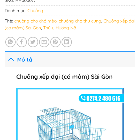
SKU:
HH000077
Danh mục:
Chuồng
Thẻ:
chuồng cho chó mèo
,
chuồng cho thú cưng
,
Chuồng xếp đại
(có mâm) Sài Gòn
,
Thú y Hương Nỡ
Mô tả
Chuồng xếp đại (có mâm) Sài Gòn