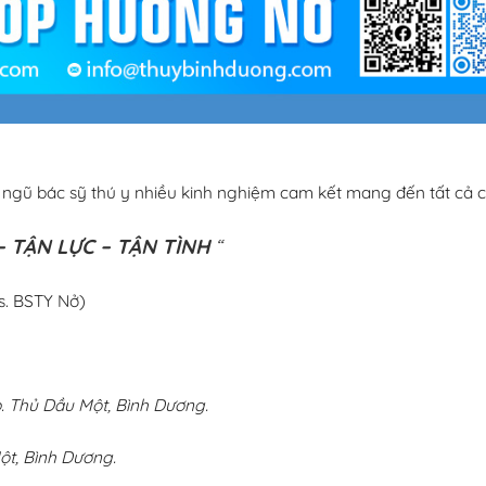
i ngũ bác sỹ thú y nhiều kinh nghiệm cam kết mang đến tất cả c
 TẬN LỰC – TẬN TÌNH
“
s. BSTY Nở)
 Thủ Dầu Một, Bình Dương.
ột, Bình Dương.