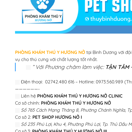
PHÒNG KHÁM THÚ Y HƯƠNG NỞ
tại Bình Dương với độ
vụ cho thú cưng với chất lượng tốt nhất.
” Với Phương châm làm việc:
TẬN TÂM –
Điện thoại: 02742.480 616 – Hotline: 0973.560.989 (Th
——————-
Liên hệ
PHÒNG KHÁM THÚ Y HƯƠNG NỞ CLINIC
Cơ sở chính:
PHÒNG KHÁM THÚ Y HƯƠNG NỞ
Số 765 Cách Mạng Tháng 8, Phường Chánh Nghĩa, Tp.
Cơ sở 2:
PET SHOP HƯƠNG NỞ I
Số 235 Phú Lợi, Khu 4, Phường Phú Lợi, Tp. Thủ Dầu M
Cơ sở 3:
PHÒNG KHÁM THÚ Y HƯƠNG NỞ III