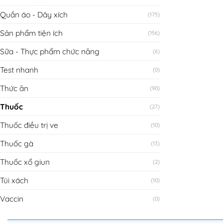
Quần áo - Dây xích
(175)
Sản phẩm tiện ích
(156)
Sữa - Thực phẩm chức năng
(6)
Test nhanh
(0)
Thức ăn
(90)
Thuốc
(27)
Thuốc điều trị ve
(10)
Thuốc gà
(13)
Thuốc xổ giun
(2)
Túi xách
(10)
Vaccin
(0)