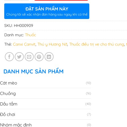
ĐẶT SẢN PHẨM NÀY
Chúng tôi sẽ xác nhận đơn hàng sau ngay khi có thể
SKU:
HH000909
Danh mục:
Thuốc
Thẻ:
Canxi Canvit
,
Thú y Hương Nỡ
,
Thuốc điều trị ve cho thú cung
,
DANH MỤC SẢN PHẨM
Cát mèo
(10)
Chuồng
(16)
Dầu tắm
(40)
Đồ chơi
(7)
Nhóm mặc định
(0)