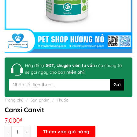
Hãy để lại
SĐT, chuyên viên tư vấn
của chúng tôi
sẽ gọi ngay cho bạn
miễn phí!
Trang chủ
/
Sản phẩm
/
Thuốc
Canxi Canvit
7.000
₫
Số lượng
Thêm vào giỏ hàng