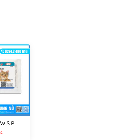
 W.S.P
0
₫