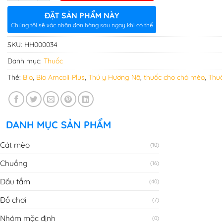
ĐẶT SẢN PHẨM NÀY
Chúng tôi sẽ xác nhận đơn hàng sau ngay khi có thể
SKU:
HH000034
Danh mục:
Thuốc
Thẻ:
Bio
,
Bio Amcoli-Plus
,
Thú y Hương Nỡ
,
thuốc cho chó mèo
,
Thu
DANH MỤC SẢN PHẨM
Cát mèo
(10)
Chuồng
(16)
Dầu tắm
(40)
Đồ chơi
(7)
Nhóm mặc định
(0)