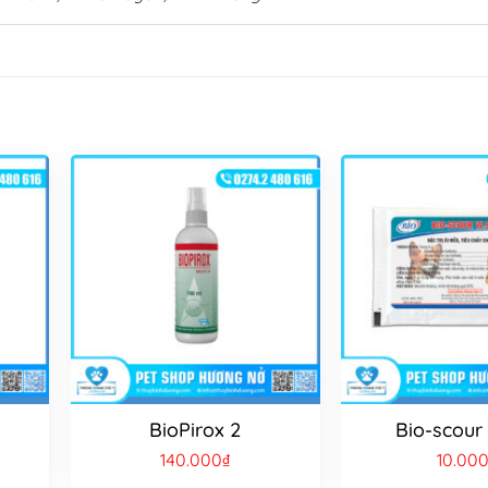
BioPirox 2
Bio-scour
140.000
₫
10.00