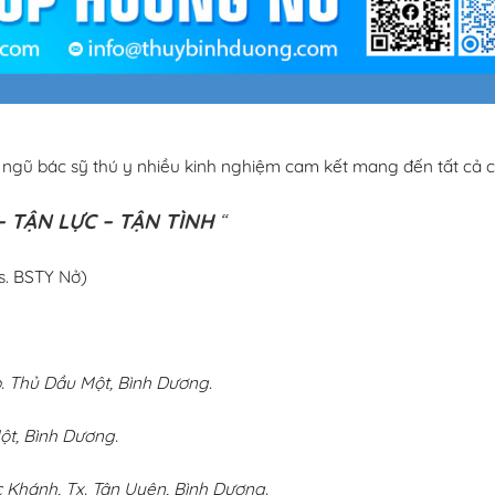
i ngũ bác sỹ thú y nhiều kinh nghiệm cam kết mang đến tất cả c
 TẬN LỰC – TẬN TÌNH
“
s. BSTY Nở)
 Thủ Dầu Một, Bình Dương.
ột, Bình Dương.
 Khánh, Tx. Tân Uyên, Bình Dương.