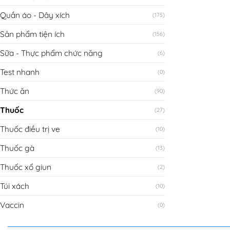
Quần áo - Dây xích
(175)
Sản phẩm tiện ích
(156)
Sữa - Thực phẩm chức năng
(6)
Test nhanh
(0)
Thức ăn
(90)
Thuốc
(27)
Thuốc điều trị ve
(10)
Thuốc gà
(13)
Thuốc xổ giun
(2)
Túi xách
(10)
Vaccin
(0)