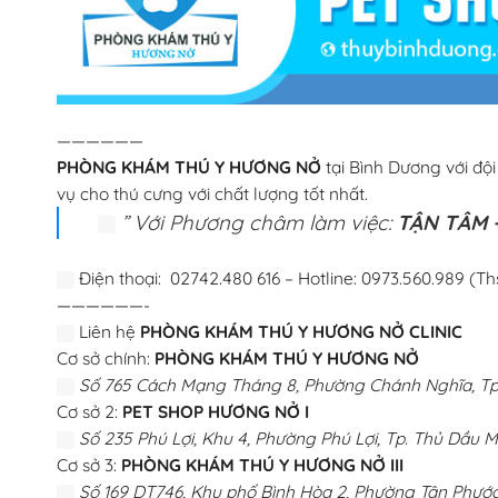
——————
PHÒNG KHÁM THÚ Y HƯƠNG NỞ
tại Bình Dương với độ
vụ cho thú cưng với chất lượng tốt nhất.
” Với Phương châm làm việc:
TẬN TÂM –
Điện thoại: 02742.480 616 – Hotline: 0973.560.989 (Th
——————-
Liên hệ
PHÒNG KHÁM THÚ Y HƯƠNG NỞ CLINIC
Cơ sở chính:
PHÒNG KHÁM THÚ Y HƯƠNG NỞ
Số 765 Cách Mạng Tháng 8, Phường Chánh Nghĩa, Tp.
Cơ sở 2:
PET SHOP HƯƠNG NỞ I
Số 235 Phú Lợi, Khu 4, Phường Phú Lợi, Tp. Thủ Dầu M
Cơ sở 3:
PHÒNG KHÁM THÚ Y HƯƠNG NỞ III
Số 169 DT746, Khu phố Bình Hòa 2, Phường Tân Phước