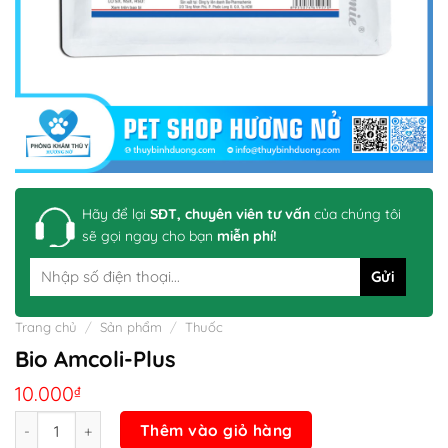
Hãy để lại
SĐT, chuyên viên tư vấn
của chúng tôi
sẽ gọi ngay cho bạn
miễn phí!
Trang chủ
/
Sản phẩm
/
Thuốc
Bio Amcoli-Plus
10.000
₫
Số lượng
Thêm vào giỏ hàng