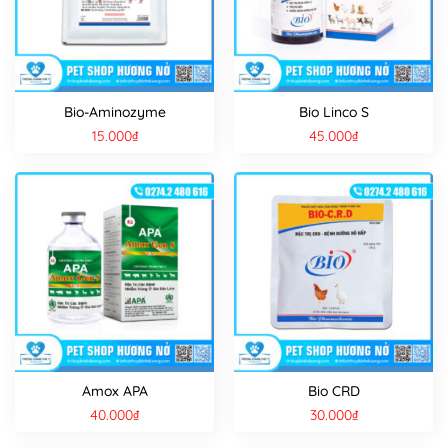
Bio-Aminozyme
Bio Linco S
15.000
₫
45.000
₫
Amox APA
Bio CRD
40.000
₫
30.000
₫