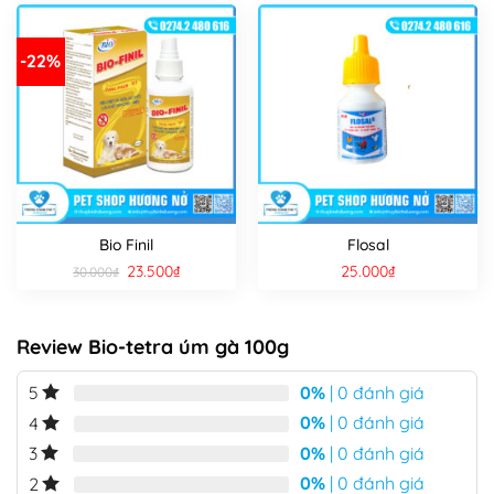
-22%
Bio Finil
Flosal
Giá
Giá
23.500
₫
25.000
₫
30.000
₫
gốc
hiện
là:
tại
30.000₫.
là:
23.500₫.
Review Bio-tetra úm gà 100g
0%
| 0 đánh giá
5
0%
| 0 đánh giá
4
0%
| 0 đánh giá
3
0%
| 0 đánh giá
2