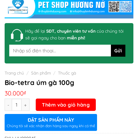
Hãy để lại
SĐT, chuyên viên tư vấn
của chúng tôi
sẽ gọi ngay cho bạn
miễn phí!
Trang chủ
/
Sản phẩm
/
Thuốc gà
Bio-tetra úm gà 100g
30.000
₫
Số lượng
Thêm vào giỏ hàng
ĐẶT SẢN PHẨM NÀY
Chúng tôi sẽ xác nhận đơn hàng sau ngay khi có thể