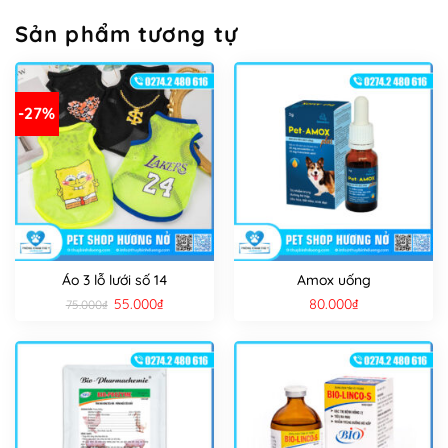
Sản phẩm tương tự
-27%
Áo 3 lỗ lưới số 14
Amox uống
Giá
Giá
55.000
₫
80.000
₫
75.000
₫
gốc
hiện
là:
tại
75.000₫.
là:
55.000₫.