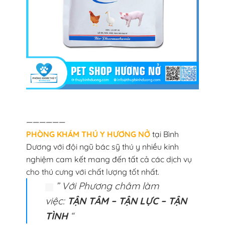
——————
PHÒNG KHÁM THÚ Y HƯƠNG NỞ
tại Bình
Dương với đội ngũ bác sỹ thú y nhiều kinh
nghiệm cam kết mang đến tất cả các dịch vụ
cho thú cưng với chất lượng tốt nhất.
” Với Phương châm làm
việc:
TẬN TÂM – TẬN LỰC – TẬN
TÌNH
“