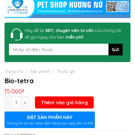
Hãy để lại
SĐT, chuyên viên tư vấn
của chúng tôi
sẽ gọi ngay cho bạn
miễn phí!
Trang chủ
/
Sản phẩm
/
Thuốc gà
Bio-tetra
15.000
₫
Số lượng
Thêm vào giỏ hàng
ĐẶT SẢN PHẨM NÀY
Chúng tôi sẽ xác nhận đơn hàng sau ngay khi có thể