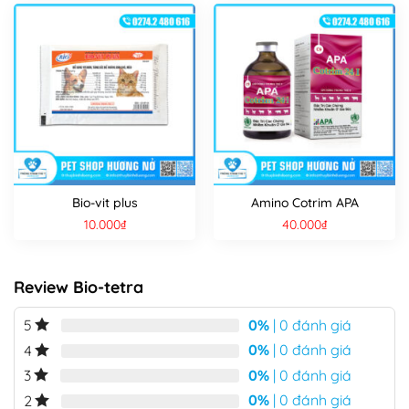
Bio-vit plus
Amino Cotrim APA
10.000
₫
40.000
₫
Review Bio-tetra
0%
| 0 đánh giá
5
0%
| 0 đánh giá
4
0%
| 0 đánh giá
3
0%
| 0 đánh giá
2