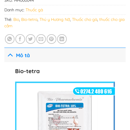
SKU:
HH000044
Danh mục:
Thuốc gà
Thẻ:
Bio
,
Bio-tetra
,
Thú y Hương Nỡ
,
Thuốc cho gà
,
thuốc cho gia
cầm
Mô tả
Bio-tetra