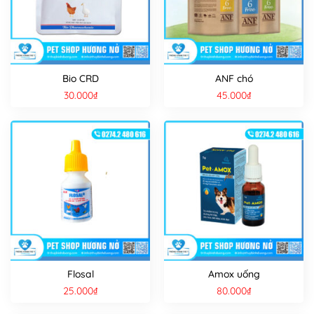
Bio CRD
ANF chó
30.000
₫
45.000
₫
Flosal
Amox uống
25.000
₫
80.000
₫