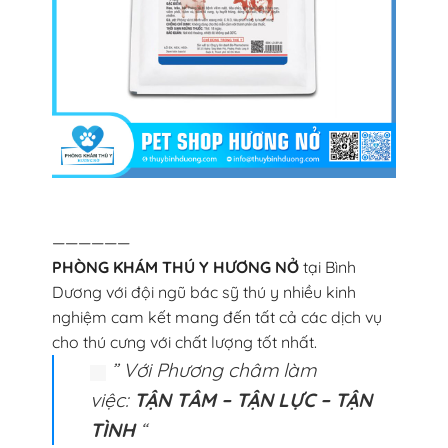
——————
PHÒNG KHÁM THÚ Y HƯƠNG NỞ
tại Bình
Dương với đội ngũ bác sỹ thú y nhiều kinh
nghiệm cam kết mang đến tất cả các dịch vụ
cho thú cưng với chất lượng tốt nhất.
” Với Phương châm làm
việc:
TẬN TÂM – TẬN LỰC – TẬN
TÌNH
“