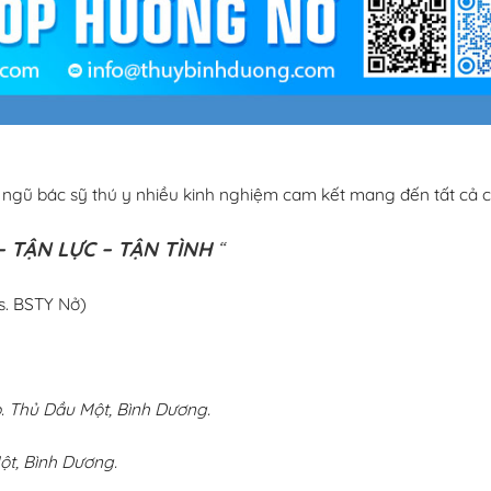
i ngũ bác sỹ thú y nhiều kinh nghiệm cam kết mang đến tất cả c
 TẬN LỰC – TẬN TÌNH
“
s. BSTY Nở)
 Thủ Dầu Một, Bình Dương.
ột, Bình Dương.