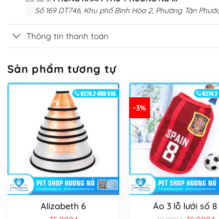
Số 169 DT746, Khu phố Bình Hòa 2, Phường Tân Phước
Thông tin thanh toán
Sản phẩm tương tự
-3%
Alizabeth 6
Áo 3 lỗ lưới số 8
Giá
G