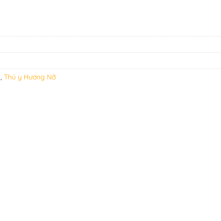
g
,
Thú y Hương Nỡ