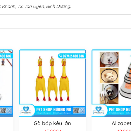
 Khánh, Tx. Tân Uyên, Bình Dương.
Gà bóp kêu lớn
Alizabe
iá