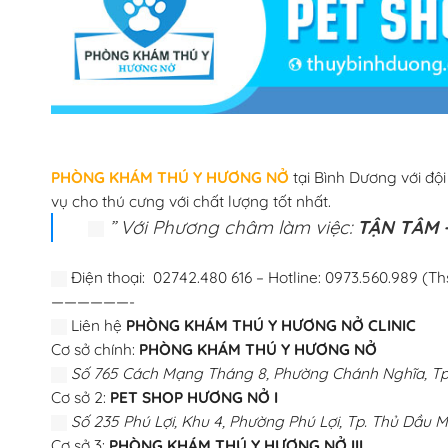
PHÒNG KHÁM THÚ Y HƯƠNG NỞ
tại Bình Dương với độ
vụ cho thú cưng với chất lượng tốt nhất.
” Với Phương châm làm việc:
TẬN TÂM –
Điện thoại: 02742.480 616 – Hotline: 0973.560.989 (Th
——————-
Liên hệ
PHÒNG KHÁM THÚ Y HƯƠNG NỞ CLINIC
Cơ sở chính:
PHÒNG KHÁM THÚ Y HƯƠNG NỞ
Số 765 Cách Mạng Tháng 8, Phường Chánh Nghĩa, Tp.
Cơ sở 2:
PET SHOP HƯƠNG NỞ I
Số 235 Phú Lợi, Khu 4, Phường Phú Lợi, Tp. Thủ Dầu M
Cơ sở 3:
PHÒNG KHÁM THÚ Y HƯƠNG NỞ III