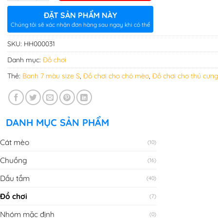
ĐẶT SẢN PHẨM NÀY
Chúng tôi sẽ xác nhận đơn hàng sau ngay khi có thể
SKU:
HH000031
Danh mục:
Đồ chơi
Thẻ:
Banh 7 màu size S
,
Đồ chơi cho chó mèo
,
Đồ chơi cho thú cưn
DANH MỤC SẢN PHẨM
Cát mèo
(10)
Chuồng
(16)
Dầu tắm
(40)
Đồ chơi
(7)
Nhóm mặc định
(0)