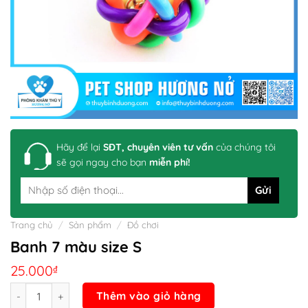
Hãy để lại
SĐT, chuyên viên tư vấn
của chúng tôi
sẽ gọi ngay cho bạn
miễn phí!
Trang chủ
/
Sản phẩm
/
Đồ chơi
Banh 7 màu size S
25.000
₫
Số lượng
Thêm vào giỏ hàng