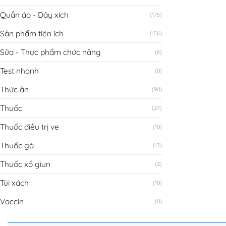
Quần áo - Dây xích
(175)
Sản phẩm tiện ích
(156)
Sữa - Thực phẩm chức năng
(6)
Test nhanh
(0)
Thức ăn
(90)
Thuốc
(27)
Thuốc điều trị ve
(10)
Thuốc gà
(13)
Thuốc xổ giun
(2)
Túi xách
(10)
Vaccin
(0)