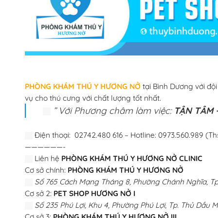
PHÒNG KHÁM THÚ Y HƯƠNG NỞ
tại Bình Dương với độ
vụ cho thú cưng với chất lượng tốt nhất.
” Với Phương châm làm việc:
TẬN TÂM –
Điện thoại: 02742.480 616 – Hotline: 0973.560.989 (Th
——————-
Liên hệ
PHÒNG KHÁM THÚ Y HƯƠNG NỞ CLINIC
Cơ sở chính:
PHÒNG KHÁM THÚ Y HƯƠNG NỞ
Số 765 Cách Mạng Tháng 8, Phường Chánh Nghĩa, Tp.
Cơ sở 2:
PET SHOP HƯƠNG NỞ I
Số 235 Phú Lợi, Khu 4, Phường Phú Lợi, Tp. Thủ Dầu M
Cơ sở 3:
PHÒNG KHÁM THÚ Y HƯƠNG NỞ III