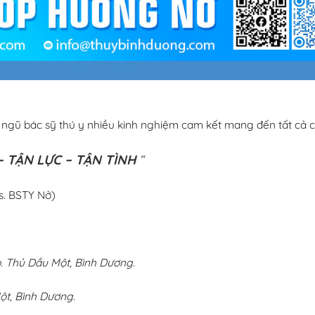
i ngũ bác sỹ thú y nhiều kinh nghiệm cam kết mang đến tất cả c
 TẬN LỰC – TẬN TÌNH
“
s. BSTY Nở)
 Thủ Dầu Một, Bình Dương.
ột, Bình Dương.