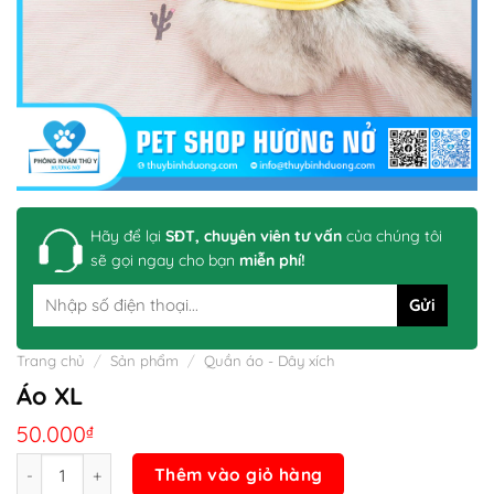
Hãy để lại
SĐT, chuyên viên tư vấn
của chúng tôi
sẽ gọi ngay cho bạn
miễn phí!
Trang chủ
/
Sản phẩm
/
Quần áo - Dây xích
Áo XL
50.000
₫
Số lượng
Thêm vào giỏ hàng