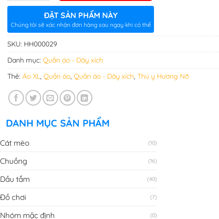
ĐẶT SẢN PHẨM NÀY
Chúng tôi sẽ xác nhận đơn hàng sau ngay khi có thể
SKU:
HH000029
Danh mục:
Quần áo - Dây xích
Thẻ:
Áo XL
,
Quần áo
,
Quần áo - Dây xích
,
Thú y Hương Nỡ
DANH MỤC SẢN PHẨM
Cát mèo
(10)
Chuồng
(16)
Dầu tắm
(40)
Đồ chơi
(7)
Nhóm mặc định
(0)