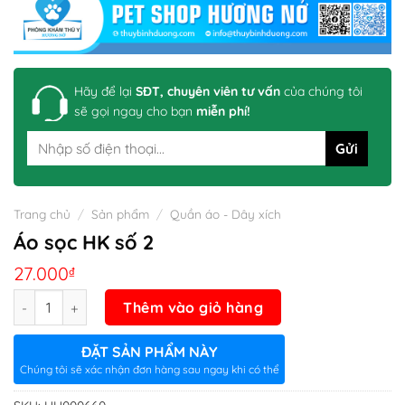
Hãy để lại
SĐT, chuyên viên tư vấn
của chúng tôi
sẽ gọi ngay cho bạn
miễn phí!
Trang chủ
/
Sản phẩm
/
Quần áo - Dây xích
Áo sọc HK số 2
27.000
₫
Số lượng
Thêm vào giỏ hàng
ĐẶT SẢN PHẨM NÀY
Chúng tôi sẽ xác nhận đơn hàng sau ngay khi có thể