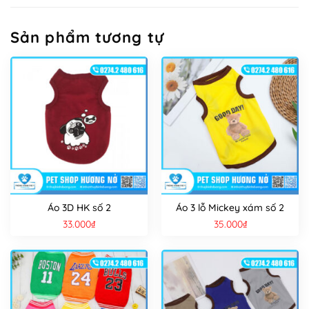
Sản phẩm tương tự
Áo 3D HK số 2
Áo 3 lỗ Mickey xám số 2
33.000
₫
35.000
₫