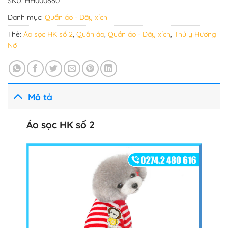
SKU:
HH000660
Danh mục:
Quần áo - Dây xích
Thẻ:
Áo sọc HK số 2
,
Quần áo
,
Quần áo - Dây xích
,
Thú y Hương
Nỡ
Mô tả
Áo sọc HK số 2