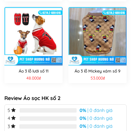
Áo 3 lỗ lưới số 11
Áo 3 lỗ Mickey xám số 9
48.000
₫
53.000
₫
Review Áo sọc HK số 2
0%
| 0 đánh giá
5
0%
| 0 đánh giá
4
0%
| 0 đánh giá
3