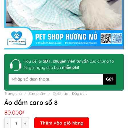
Hãy để lại
SĐT, chuyên viên tư vấn
của chúng tôi
sẽ gọi ngay cho bạn
miễn phí!
Trang chủ
/
Sản phẩm
/
Quần áo - Dây xích
Áo đầm caro số 8
80.000
₫
Số lượng
Thêm vào giỏ hàng