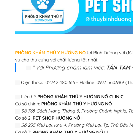
PHÒNG KHÁM THÚ Y HƯƠNG NỞ
tại Bình Dương với độ
vụ cho thú cưng với chất lượng tốt nhất.
” Với Phương châm làm việc:
TẬN TÂM –
Điện thoại: 02742.480 616 – Hotline: 0973.560.989 (Th
——————-
Liên hệ
PHÒNG KHÁM THÚ Y HƯƠNG NỞ CLINIC
Cơ sở chính:
PHÒNG KHÁM THÚ Y HƯƠNG NỞ
Số 765 Cách Mạng Tháng 8, Phường Chánh Nghĩa, Tp.
Cơ sở 2:
PET SHOP HƯƠNG NỞ I
Số 235 Phú Lợi, Khu 4, Phường Phú Lợi, Tp. Thủ Dầu M
Cơ sở 3:
PHÒNG KHÁM THÚ Y HƯƠNG NỞ III