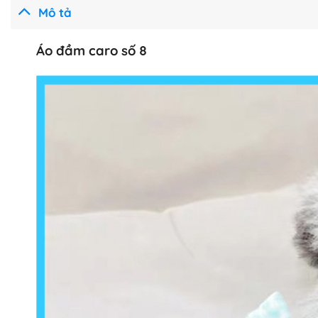
Mô tả
Áo đầm caro số 8