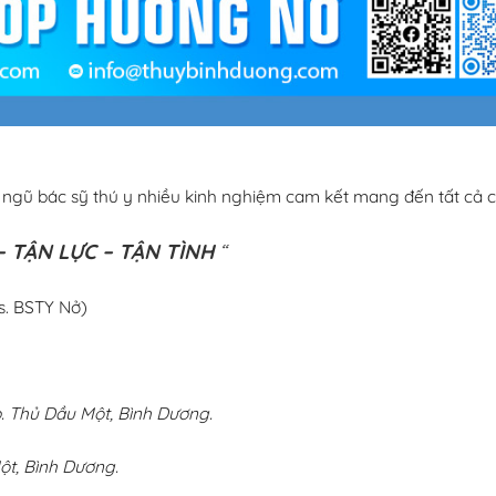
i ngũ bác sỹ thú y nhiều kinh nghiệm cam kết mang đến tất cả c
 TẬN LỰC – TẬN TÌNH
“
s. BSTY Nở)
 Thủ Dầu Một, Bình Dương.
ột, Bình Dương.