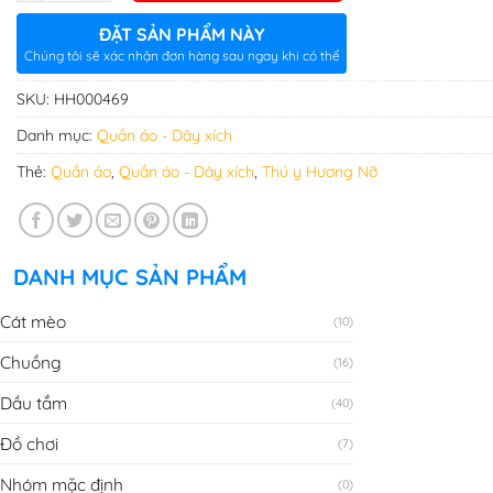
ĐẶT SẢN PHẨM NÀY
Chúng tôi sẽ xác nhận đơn hàng sau ngay khi có thể
SKU:
HH000469
Danh mục:
Quần áo - Dây xích
Thẻ:
Quần áo
,
Quần áo - Dây xích
,
Thú y Hương Nỡ
DANH MỤC SẢN PHẨM
Cát mèo
(10)
Chuồng
(16)
Dầu tắm
(40)
Đồ chơi
(7)
Nhóm mặc định
(0)