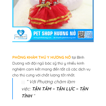
PHÒNG KHÁM THÚ Y HƯƠNG NỞ
tại Bình
Dương với đội ngũ bác sỹ thú y nhiều kinh
nghiệm cam kết mang đến tất cả các dịch vụ
cho thú cưng với chất lượng tốt nhất.
” Với Phương châm làm
việc:
TẬN TÂM – TẬN LỰC – TẬN
TÌNH
“