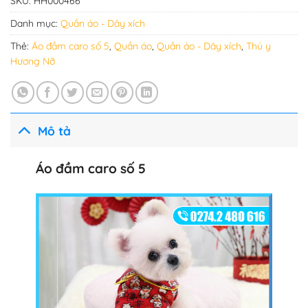
SKU:
HH000466
Danh mục:
Quần áo - Dây xích
Thẻ:
Áo đầm caro số 5
,
Quần áo
,
Quần áo - Dây xích
,
Thú y
Hương Nỡ
Mô tả
Áo đầm caro số 5