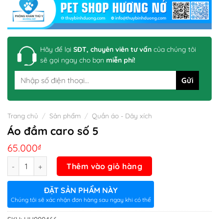
Hãy để lại
SĐT, chuyên viên tư vấn
của chúng tôi
sẽ gọi ngay cho bạn
miễn phí!
Trang chủ
/
Sản phẩm
/
Quần áo - Dây xích
Áo đầm caro số 5
65.000
₫
Số lượng
Thêm vào giỏ hàng
ĐẶT SẢN PHẨM NÀY
Chúng tôi sẽ xác nhận đơn hàng sau ngay khi có thể