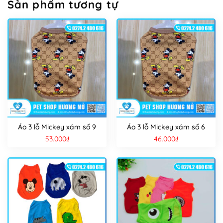
Sản phẩm tương tự
Áo 3 lỗ Mickey xám số 9
Áo 3 lỗ Mickey xám số 6
53.000
₫
46.000
₫