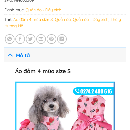
SKU:
HH000509
Danh mục:
Quần áo - Dây xích
Thẻ:
Áo đầm 4 mùa size S
,
Quần áo
,
Quần áo - Dây xích
,
Thú y
Hương Nỡ
Mô tả
Áo đầm 4 mùa size S