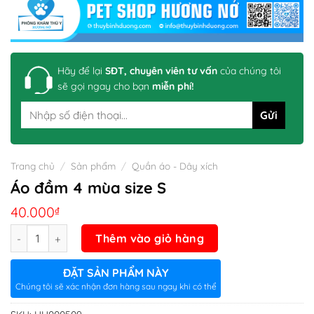
Hãy để lại
SĐT, chuyên viên tư vấn
của chúng tôi
sẽ gọi ngay cho bạn
miễn phí!
Trang chủ
/
Sản phẩm
/
Quần áo - Dây xích
Áo đầm 4 mùa size S
40.000
₫
Số lượng
Thêm vào giỏ hàng
ĐẶT SẢN PHẨM NÀY
Chúng tôi sẽ xác nhận đơn hàng sau ngay khi có thể