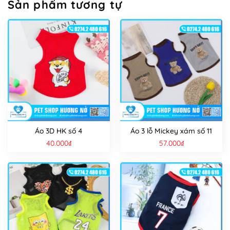
Sản phẩm tương tự
Áo 3D HK số 4
Áo 3 lỗ Mickey xám số 11
40.000
₫
57.000
₫