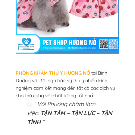
PHÒNG KHÁM THÚ Y HƯƠNG NỞ
tại Bình
Dương với đội ngũ bác sỹ thú y nhiều kinh
nghiệm cam kết mang đến tất cả các dịch vụ
cho thú cưng với chất lượng tốt nhất.
” Với Phương châm làm
việc:
TẬN TÂM – TẬN LỰC – TẬN
TÌNH
“