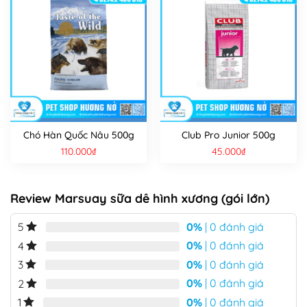
Chó Hàn Quốc Nâu 500g
Club Pro Junior 500g
110.000
₫
45.000
₫
Review Marsuay sữa dê hình xương (gói lớn)
0%
| 0 đánh giá
5
0%
| 0 đánh giá
4
0%
| 0 đánh giá
3
0%
| 0 đánh giá
2
0%
| 0 đánh giá
1