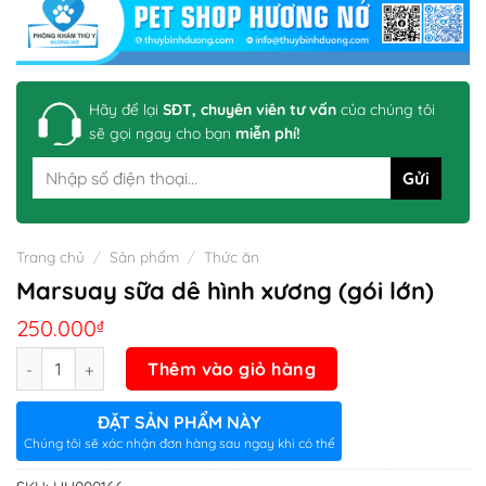
Hãy để lại
SĐT, chuyên viên tư vấn
của chúng tôi
sẽ gọi ngay cho bạn
miễn phí!
Trang chủ
/
Sản phẩm
/
Thức ăn
Marsuay sữa dê hình xương (gói lớn)
250.000
₫
Số lượng
Thêm vào giỏ hàng
ĐẶT SẢN PHẨM NÀY
Chúng tôi sẽ xác nhận đơn hàng sau ngay khi có thể