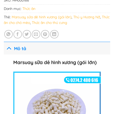
SKU:
HH000166
Danh mục:
Thức ăn
Thẻ:
Marsuay sữa dê hình xương (gói lớn)
,
Thú y Hương Nỡ
,
Thức
ăn cho chó mèo
,
Thức ăn cho thú cưng
Mô tả
Marsuay sữa dê hình xương (gói lớn)