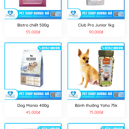
Bistro chiết 500g
Club Pro Junior 1kg
55.000
₫
90.000
₫
Dog Mania 400g
Bánh thưởng Yaho 75k
45.000
₫
75.000
₫