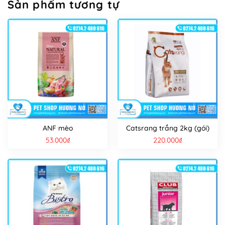
Sản phẩm tương tự
ANF mèo
Catsrang trắng 2kg (gói)
53.000
₫
220.000
₫