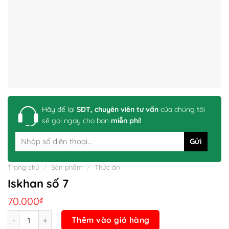
Hãy để lại
SĐT, chuyên viên tư vấn
của chúng tôi
sẽ gọi ngay cho bạn
miễn phí!
Trang chủ
/
Sản phẩm
/
Thức ăn
Iskhan số 7
70.000
₫
Số lượng
Thêm vào giỏ hàng