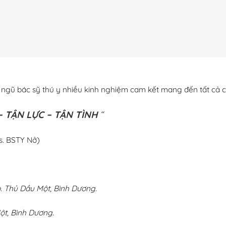
i ngũ bác sỹ thú y nhiều kinh nghiệm cam kết mang đến tất cả c
 TẬN LỰC – TẬN TÌNH
“
s. BSTY Nở)
 Thủ Dầu Một, Bình Dương.
ột, Bình Dương.