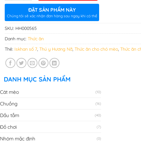
ĐẶT SẢN PHẨM NÀY
Chúng tôi sẽ xác nhận đơn hàng sau ngay khi có thể
SKU:
HH000565
Danh mục:
Thức ăn
Thẻ:
Iskhan số 7
,
Thú y Hương Nỡ
,
Thức ăn cho chó mèo
,
Thức ăn c
DANH MỤC SẢN PHẨM
Cát mèo
(10)
Chuồng
(16)
Dầu tắm
(40)
Đồ chơi
(7)
Nhóm mặc định
(0)