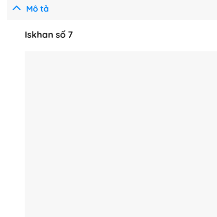
Mô tả
Iskhan số 7