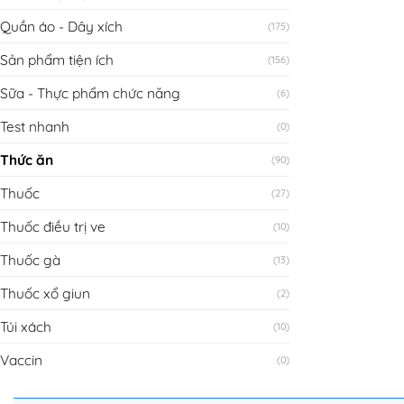
Quần áo - Dây xích
(175)
Sản phẩm tiện ích
(156)
Sữa - Thực phẩm chức năng
(6)
Test nhanh
(0)
Thức ăn
(90)
Thuốc
(27)
Thuốc điều trị ve
(10)
Thuốc gà
(13)
Thuốc xổ giun
(2)
Túi xách
(10)
Vaccin
(0)