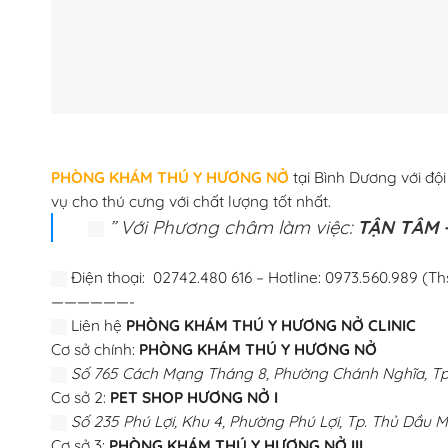
PHÒNG KHÁM THÚ Y HƯƠNG NỞ
tại Bình Dương với độ
vụ cho thú cưng với chất lượng tốt nhất.
” Với Phương châm làm việc:
TẬN TÂM –
Điện thoại: 02742.480 616 – Hotline: 0973.560.989 (Th
——————-
Liên hệ
PHÒNG KHÁM THÚ Y HƯƠNG NỞ CLINIC
Cơ sở chính:
PHÒNG KHÁM THÚ Y HƯƠNG NỞ
Số 765 Cách Mạng Tháng 8, Phường Chánh Nghĩa, Tp.
Cơ sở 2:
PET SHOP HƯƠNG NỞ I
Số 235 Phú Lợi, Khu 4, Phường Phú Lợi, Tp. Thủ Dầu M
Cơ sở 3:
PHÒNG KHÁM THÚ Y HƯƠNG NỞ III