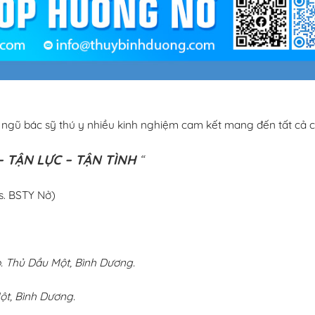
i ngũ bác sỹ thú y nhiều kinh nghiệm cam kết mang đến tất cả c
 TẬN LỰC – TẬN TÌNH
“
s. BSTY Nở)
 Thủ Dầu Một, Bình Dương.
ột, Bình Dương.