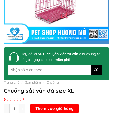
Hãy để lại
SĐT, chuyên viên tư vấn
của chúng tôi
sẽ gọi ngay cho bạn
miễn phí!
Trang chủ
/
Sản phẩm
/
Chuồng
Chuồng sắt vân đá size XL
800.000
₫
Số lượng
Thêm vào giỏ hàng