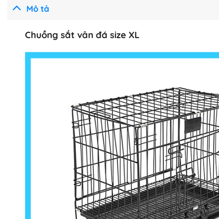
Mô tả
Chuồng sắt vân đá size XL