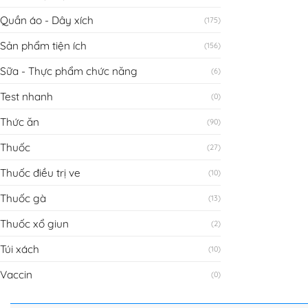
Quần áo - Dây xích
(175)
Sản phẩm tiện ích
(156)
Sữa - Thực phẩm chức năng
(6)
Test nhanh
(0)
Thức ăn
(90)
Thuốc
(27)
Thuốc điều trị ve
(10)
Thuốc gà
(13)
Thuốc xổ giun
(2)
Túi xách
(10)
Vaccin
(0)