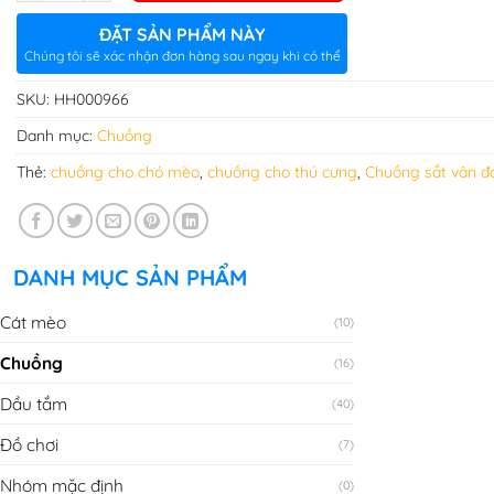
ĐẶT SẢN PHẨM NÀY
Chúng tôi sẽ xác nhận đơn hàng sau ngay khi có thể
SKU:
HH000966
Danh mục:
Chuồng
Thẻ:
chuồng cho chó mèo
,
chuồng cho thú cưng
,
Chuồng sắt vân đá
DANH MỤC SẢN PHẨM
Cát mèo
(10)
Chuồng
(16)
Dầu tắm
(40)
Đồ chơi
(7)
Nhóm mặc định
(0)