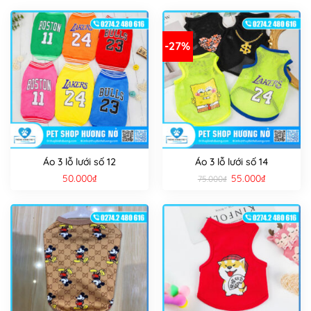
-27%
Áo 3 lỗ lưới số 12
Áo 3 lỗ lưới số 14
Giá
Giá
50.000
₫
55.000
₫
75.000
₫
gốc
hiện
là:
tại
75.000₫.
là:
55.000₫.