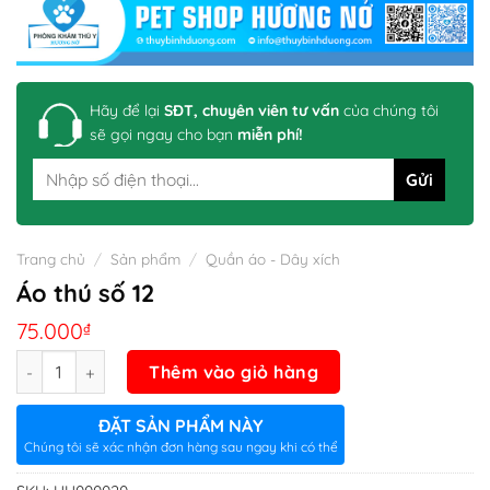
Hãy để lại
SĐT, chuyên viên tư vấn
của chúng tôi
sẽ gọi ngay cho bạn
miễn phí!
Trang chủ
/
Sản phẩm
/
Quần áo - Dây xích
Áo thú số 12
75.000
₫
Số lượng
Thêm vào giỏ hàng
ĐẶT SẢN PHẨM NÀY
Chúng tôi sẽ xác nhận đơn hàng sau ngay khi có thể