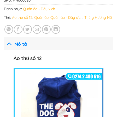
SKU:
HH000020
Danh mục:
Quần áo - Dây xích
Thẻ:
Áo thú số 12
,
Quần áo
,
Quần áo - Dây xích
,
Thú y Hương Nỡ
Mô tả
Áo thú số 12