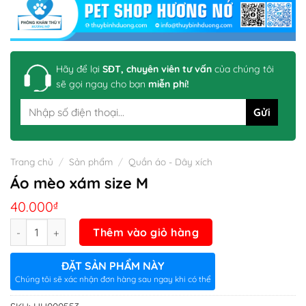
Hãy để lại
SĐT, chuyên viên tư vấn
của chúng tôi
sẽ gọi ngay cho bạn
miễn phí!
Trang chủ
/
Sản phẩm
/
Quần áo - Dây xích
Áo mèo xám size M
40.000
₫
Số lượng
Thêm vào giỏ hàng
ĐẶT SẢN PHẨM NÀY
Chúng tôi sẽ xác nhận đơn hàng sau ngay khi có thể