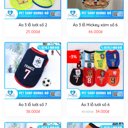
Áo 3 lỗ lưới số 2
Áo 3 lỗ Mickey xám số 6
25.000
₫
46.000
₫
-3%
Áo 3 lỗ lưới số 7
Áo 3 lỗ lưới số 6
Giá
Giá
38.000
₫
34.000
₫
35.000
₫
gốc
hiện
là:
tại
35.000₫.
là:
34.000₫.