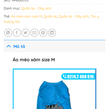
SKU:
HH000553
Danh mục:
Quần áo - Dây xích
Thẻ:
Áo mèo xám size M
,
Quần áo
,
Quần áo - Dây xích
,
Thú y
Hương Nỡ
Mô tả
Áo mèo xám size M