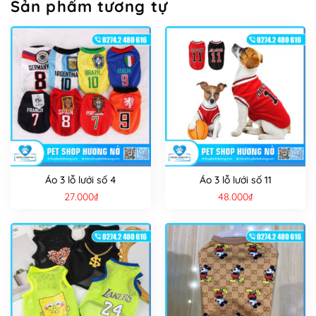
Sản phẩm tương tự
Áo 3 lỗ lưới số 4
Áo 3 lỗ lưới số 11
27.000
₫
48.000
₫