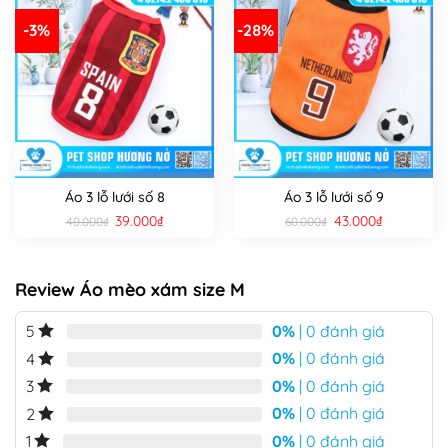
-3%
-28%
Áo 3 lỗ lưới số 8
Áo 3 lỗ lưới số 9
Giá
Giá
Giá
Giá
39.000
₫
43.000
₫
40.000
₫
60.000
₫
gốc
hiện
gốc
hiện
là:
tại
là:
tại
40.000₫.
là:
60.000₫.
là:
39.000₫.
43.000₫.
Review Áo mèo xám size M
0%
| 0 đánh giá
5
0%
| 0 đánh giá
4
0%
| 0 đánh giá
3
0%
| 0 đánh giá
2
0%
| 0 đánh giá
1