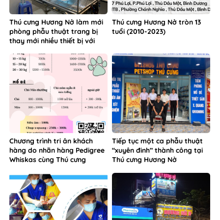
Thú cưng Hương Nở làm mới
Thú cưng Hương Nở tròn 13
phòng phẫu thuật trang bị
tuổi (2010-2023)
thay mới nhiều thiết bị với
công nghệ tiên tiến hiện đại
Chương trình tri ân khách
Tiếp tục một ca phẫu thuật
hàng do nhãn hàng Pedigree
“xuyên đinh” thành công tại
Whiskas cùng Thú cưng
Thú cưng Hương Nở
Hương Nở đồng tổ chức