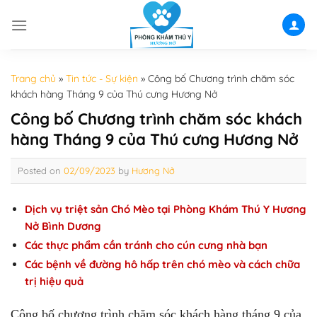
Skip
to
content
Trang chủ
»
Tin tức - Sự kiện
»
Công bố Chương trình chăm sóc
khách hàng Tháng 9 của Thú cưng Hương Nở
Công bố Chương trình chăm sóc khách
hàng Tháng 9 của Thú cưng Hương Nở
Posted on
02/09/2023
by
Hương Nở
Dịch vụ triệt sản Chó Mèo tại Phòng Khám Thú Y Hương
Nở Bình Dương
Các thực phẩm cần tránh cho cún cưng nhà bạn
Các bệnh về đường hô hấp trên chó mèo và cách chữa
trị hiệu quả
Công bố chương trình chăm sóc khách hàng tháng 9 của