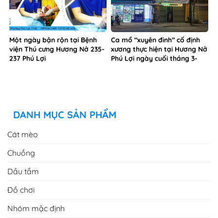
Một ngày bận rộn tại Bệnh
Ca mổ “xuyên đinh” cố định
viện Thú cưng Hương Nở 235-
xương thực hiện tại Hương Nở
237 Phú Lợi
Phú Lợi ngày cuối tháng 3-
2023
DANH MỤC SẢN PHẨM
Cát mèo
Chuồng
Dầu tắm
Đồ chơi
Nhóm mặc định