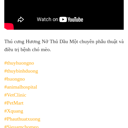
Thú cưng Hương Nở Thủ Dầu Một chuyên phẫu thuật và
điều trị bệnh chó mèo.
#thuyhuongno
#thuybinhduong
#huongno
#animalhospital
#VetClinic
#PetMart
#Xquang
#Phauthuatxuong
#Sieuamchomeo