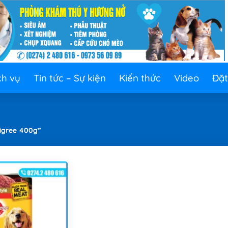
ch vụ
Tin tức – Sự kiện
Kiến thức
Video
Đặt
igree 400g”