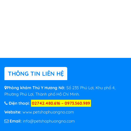
THÔNG TIN LIÊN HỆ
Phòng khám Thú Y Hương Nở:
Số 235 Phú Lợi, Khu phố 4,
Phường Phú Lợi, Thành phố Hồ Chí Minh.
Điện thoại:
02742.480.616 – 0973.560.989
Website:
www.petshophuongno.com
Email:
info@petshophuongno.com