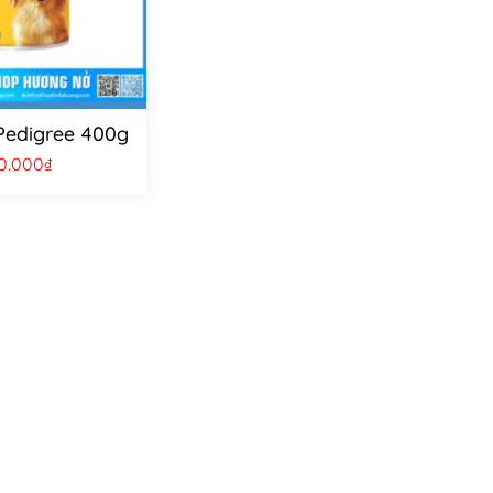
Pedigree 400g
0.000
₫