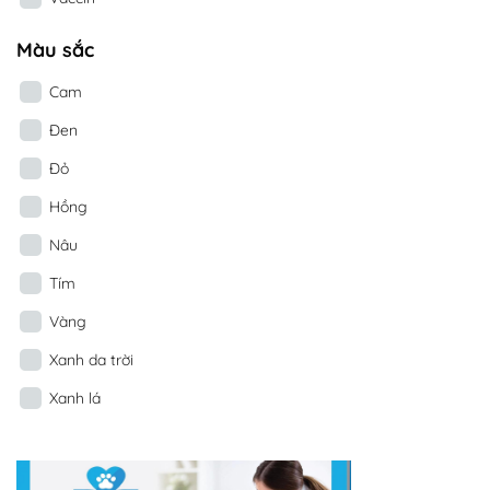
Màu sắc
Cam
Đen
Đỏ
Hồng
Nâu
Tím
Vàng
Xanh da trời
Xanh lá