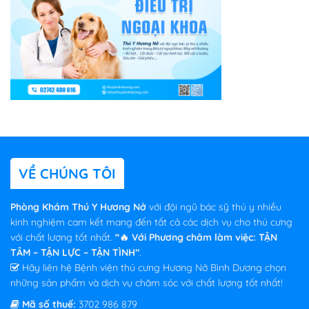
VỀ CHÚNG TÔI
Phòng Khám Thú Y Hương Nở
với đội ngũ bác sỹ thú y nhiều
kinh nghiệm cam kết mang đến tất cả các dịch vụ cho thú cưng
với chất lượng tốt nhất.
“🔥 Với Phương châm làm việc: TẬN
TÂM – TẬN LỰC – TẬN TÌNH”
.
Hãy liên hệ Bệnh viện thú cưng Hương Nở Bình Dương chọn
những sản phẩm và dịch vụ chăm sóc với chất lượng tốt nhất!
Mã số thuế:
3702 986 879