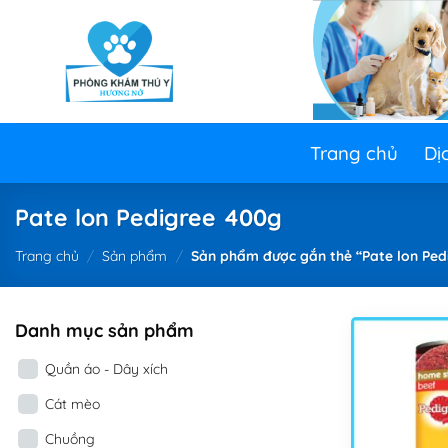
Skip
to
content
Trang chủ
Dị
Pate lon Pedigree 400g
Trang chủ
/
Sản phẩm
/
Sản phẩm được gắn thẻ “Pate lon Ped
Danh mục sản phẩm
Quần áo - Dây xích
Cát mèo
Chuồng