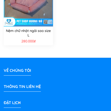
Nệm chữ nhật ngôi sao size
L
280.000
₫
VỀ CHÚNG TÔI
THÔNG TIN LIÊN HỆ
ĐẶT LỊCH