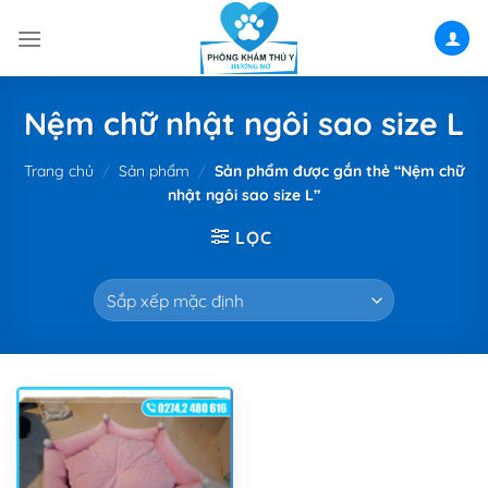
Skip
to
content
Nệm chữ nhật ngôi sao size L
Trang chủ
/
Sản phẩm
/
Sản phẩm được gắn thẻ “Nệm chữ
nhật ngôi sao size L”
LỌC