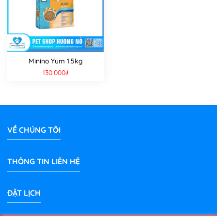
Minino Yum 1.5kg
130.000
₫
VỀ CHÚNG TÔI
THÔNG TIN LIÊN HỆ
ĐẶT LỊCH