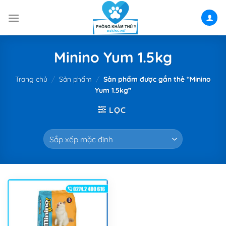
Skip
to
content
Minino Yum 1.5kg
Trang chủ
/
Sản phẩm
/
Sản phẩm được gắn thẻ “Minino
Yum 1.5kg”
LỌC