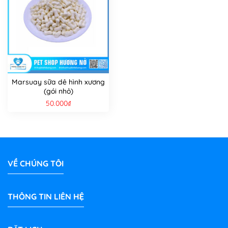
Marsuay sữa dê hình xương
(gói nhỏ)
50.000
₫
VỀ CHÚNG TÔI
THÔNG TIN LIÊN HỆ