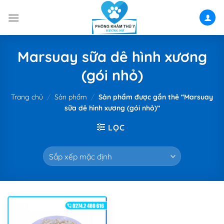
Skip
to
content
Marsuay sữa dê hình xương
(gói nhỏ)
Trang chủ
/
Sản phẩm
/
Sản phẩm được gắn thẻ “Marsuay
sữa dê hình xương (gói nhỏ)”
LỌC