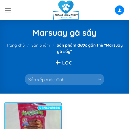
Skip
to
content
Marsuay gà sấy
Trang chủ
/
Sản phẩm
/
Sản phẩm được gắn thẻ “Marsuay
gà sấy”
LỌC