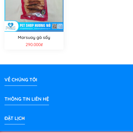
Marsuay gà sấy
290.000
₫
VỀ CHÚNG TÔI
THÔNG TIN LIÊN HỆ
ĐẶT LỊCH