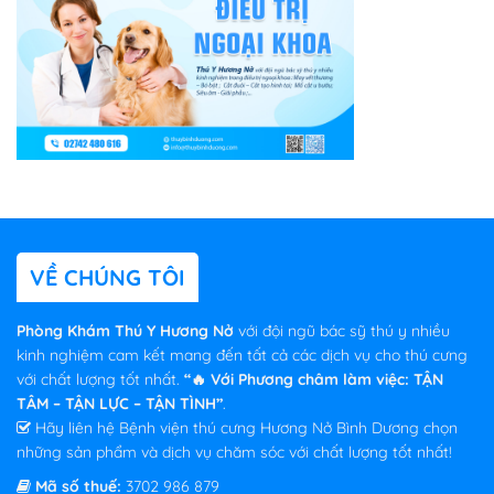
VỀ CHÚNG TÔI
Phòng Khám Thú Y Hương Nở
với đội ngũ bác sỹ thú y nhiều
kinh nghiệm cam kết mang đến tất cả các dịch vụ cho thú cưng
với chất lượng tốt nhất.
“🔥 Với Phương châm làm việc: TẬN
TÂM – TẬN LỰC – TẬN TÌNH”
.
Hãy liên hệ Bệnh viện thú cưng Hương Nở Bình Dương chọn
những sản phẩm và dịch vụ chăm sóc với chất lượng tốt nhất!
Mã số thuế:
3702 986 879