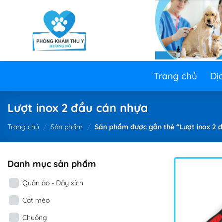
Skip
to
content
Trang chủ
Dị
Lượt inox 2 đầu cán nhựa
Trang chủ
/
Sản phẩm
/
Sản phẩm được gắn thẻ “Lượt inox 2 
Danh mục sản phẩm
Quần áo - Dây xích
Cát mèo
Chuồng