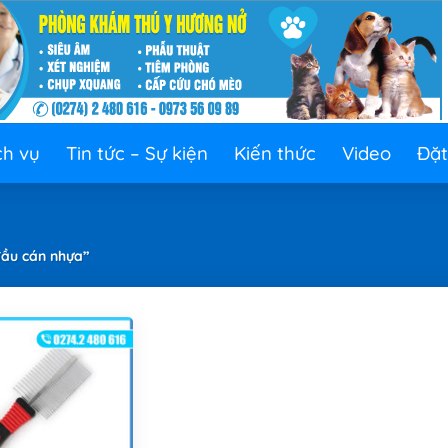
ch vụ
Tin tức – Sự kiện
Kiến thức
Video
Đặt
đầu cán nhựa”