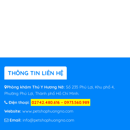
THÔNG TIN LIÊN HỆ
Phòng khám Thú Y Hương Nở:
Số 235 Phú Lợi, Khu phố 4,
Phường Phú Lợi, Thành phố Hồ Chí Minh.
Điện thoại:
02742.480.616 – 0973.560.989
Website:
www.petshophuongno.com
Email:
info@petshophuongno.com