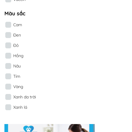
Màu sắc
Cam
Đen
Đỏ
Hồng
Nâu
Tím
Vàng
Xanh da trời
Xanh lá