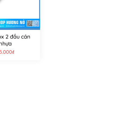
ox 2 đầu cán
nhựa
5.000
₫