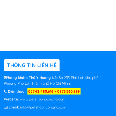
THÔNG TIN LIÊN HỆ
Phòng khám Thú Y Hương Nở:
Số 235 Phú Lợi, Khu phố 4,
Phường Phú Lợi, Thành phố Hồ Chí Minh.
Điện thoại:
02742.480.616 – 0973.560.989
Website:
www.petshophuongno.com
Email:
info@petshophuongno.com