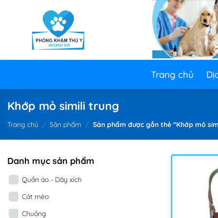
Skip
to
content
Trang chủ
Dị
Khớp mỏ simili trung
Trang chủ
/
Sản phẩm
/
Sản phẩm được gắn thẻ “Khớp mỏ simi
Danh mục sản phẩm
Quần áo - Dây xích
Cát mèo
Chuồng