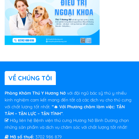
VỀ CHÚNG TÔI
Phòng Khám Thú Y Hương Nở
với đội ngũ bác sỹ thú y nhiều
kinh nghiệm cam kết mang đến tất cả các dịch vụ cho thú cưng
với chất lượng tốt nhất.
“🔥 Với Phương châm làm việc: TẬN
TÂM – TẬN LỰC – TẬN TÌNH”
.
Hãy liên hệ Bệnh viện thú cưng Hương Nở Bình Dương chọn
những sản phẩm và dịch vụ chăm sóc với chất lượng tốt nhất!
Mã số thuế:
3702 986 879