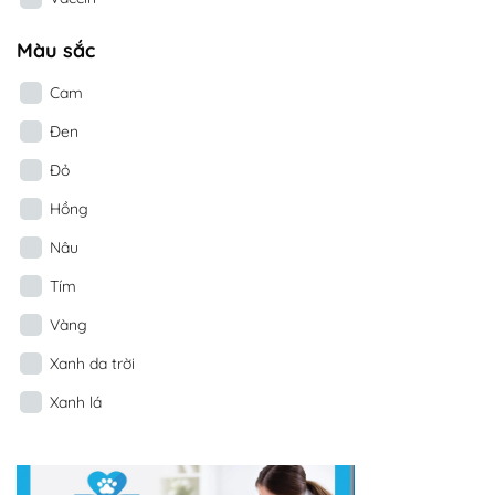
Màu sắc
Cam
Đen
Đỏ
Hồng
Nâu
Tím
Vàng
Xanh da trời
Xanh lá