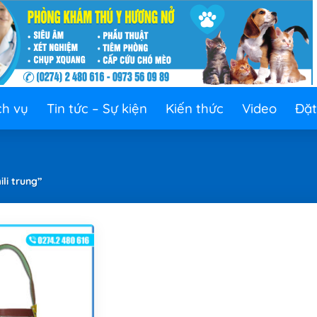
ch vụ
Tin tức – Sự kiện
Kiến thức
Video
Đặt
li trung”