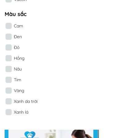
Màu sắc
Cam
Đen
Đỏ
Hồng
Nâu
Tím
Vàng
Xanh da trời
Xanh lá