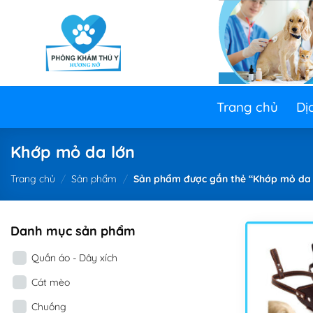
Skip
to
content
Trang chủ
Dị
Khớp mỏ da lớn
Trang chủ
/
Sản phẩm
/
Sản phẩm được gắn thẻ “Khớp mỏ da 
Danh mục sản phẩm
Quần áo - Dây xích
Cát mèo
Chuồng