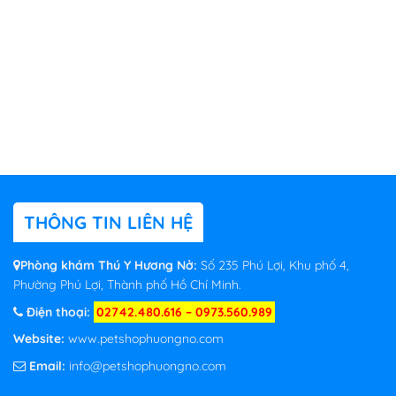
THÔNG TIN LIÊN HỆ
Phòng khám Thú Y Hương Nở:
Số 235 Phú Lợi, Khu phố 4,
Phường Phú Lợi, Thành phố Hồ Chí Minh.
Điện thoại:
02742.480.616 – 0973.560.989
Website:
www.petshophuongno.com
Email:
info@petshophuongno.com