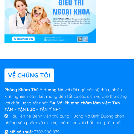
VỀ CHÚNG TÔI
Phòng Khám Thú Y Hương Nở
với đội ngũ bác sỹ thú y nhiều
kinh nghiệm cam kết mang đến tất cả các dịch vụ cho thú cưng
với chất lượng tốt nhất.
“🔥 Với Phương châm làm việc: TẬN
TÂM – TẬN LỰC – TẬN TÌNH”
.
Hãy liên hệ Bệnh viện thú cưng Hương Nở Bình Dương chọn
những sản phẩm và dịch vụ chăm sóc với chất lượng tốt nhất!
Mã số thuế:
3702 986 879