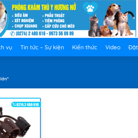
ch vụ
Tin tức – Sự kiện
Kiến thức
Video
Đặt
lớn”