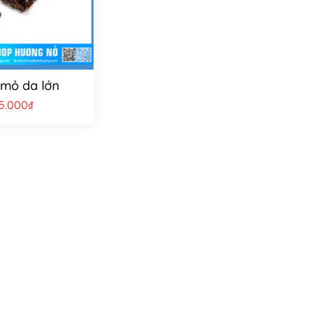
mỏ da lớn
5.000
₫