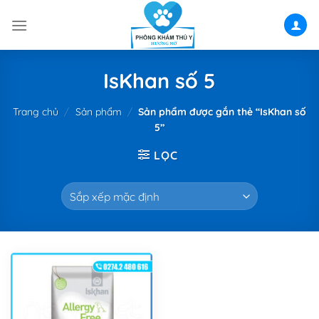
Skip
to
content
IsKhan số 5
Trang chủ
/
Sản phẩm
/
Sản phẩm được gắn thẻ “IsKhan số
5”
LỌC