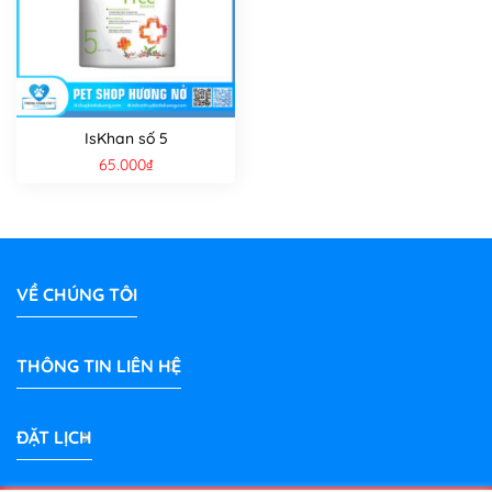
IsKhan số 5
65.000
₫
VỀ CHÚNG TÔI
THÔNG TIN LIÊN HỆ
ĐẶT LỊCH