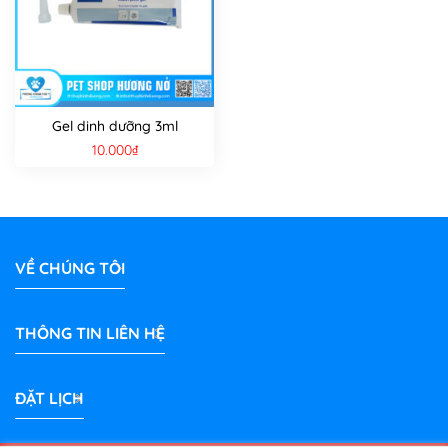
Gel dinh dưỡng 3ml
10.000
₫
VỀ CHÚNG TÔI
THÔNG TIN LIÊN HỆ
ĐẶT LỊCH