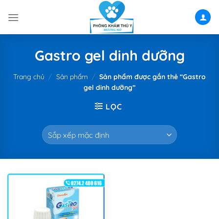
Skip
to
content
Gastro gel dinh dưỡng
Trang chủ
/
Sản phẩm
/
Sản phẩm được gắn thẻ “Gastro
gel dinh dưỡng”
LỌC