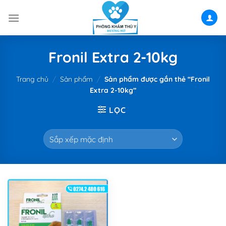
Skip
to
content
Fronil Extra 2-10kg
Trang chủ
/
Sản phẩm
/
Sản phẩm được gắn thẻ “Fronil
Extra 2-10kg”
LỌC