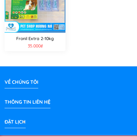
Fronil Extra 2-10kg
35.000
₫
VỀ CHÚNG TÔI
THÔNG TIN LIÊN HỆ
ĐẶT LỊCH