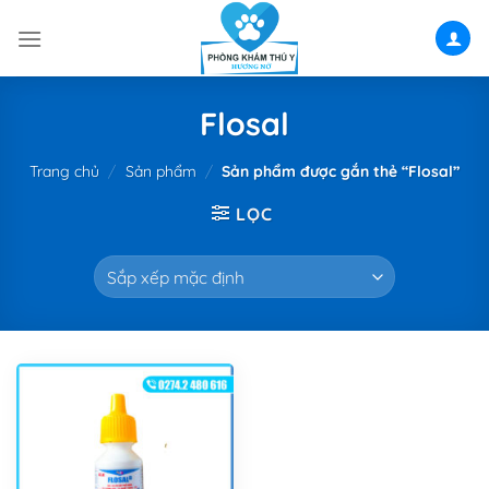
Skip
to
content
Flosal
Trang chủ
/
Sản phẩm
/
Sản phẩm được gắn thẻ “Flosal”
LỌC