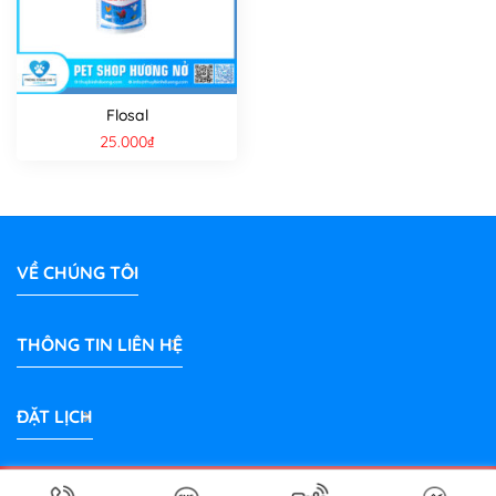
Flosal
25.000
₫
VỀ CHÚNG TÔI
THÔNG TIN LIÊN HỆ
ĐẶT LỊCH
Bản quyền 2026 © Phòng Khám Thú Y Hương Nở Bình Dương |