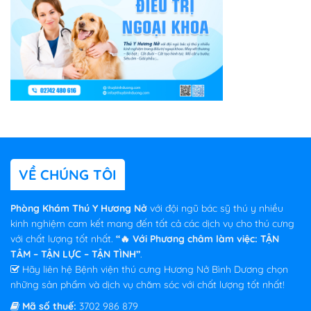
VỀ CHÚNG TÔI
Phòng Khám Thú Y Hương Nở
với đội ngũ bác sỹ thú y nhiều
kinh nghiệm cam kết mang đến tất cả các dịch vụ cho thú cưng
với chất lượng tốt nhất.
“🔥 Với Phương châm làm việc: TẬN
TÂM – TẬN LỰC – TẬN TÌNH”
.
Hãy liên hệ Bệnh viện thú cưng Hương Nở Bình Dương chọn
những sản phẩm và dịch vụ chăm sóc với chất lượng tốt nhất!
Mã số thuế:
3702 986 879