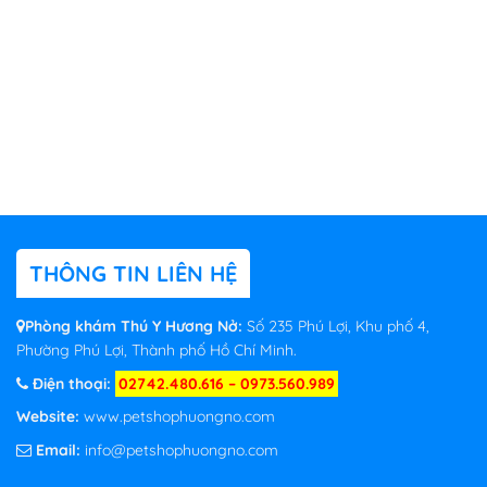
THÔNG TIN LIÊN HỆ
Phòng khám Thú Y Hương Nở:
Số 235 Phú Lợi, Khu phố 4,
Phường Phú Lợi, Thành phố Hồ Chí Minh.
Điện thoại:
02742.480.616 – 0973.560.989
Website:
www.petshophuongno.com
Email:
info@petshophuongno.com