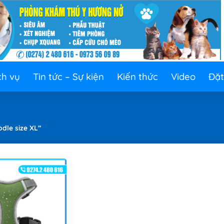
ch vụ
Tin tức – Sự kiện
Kiến thức
Video
Đặt
le size XL”