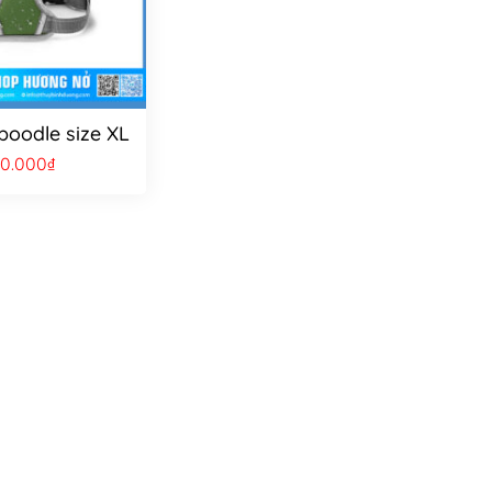
oodle size XL
40.000
₫