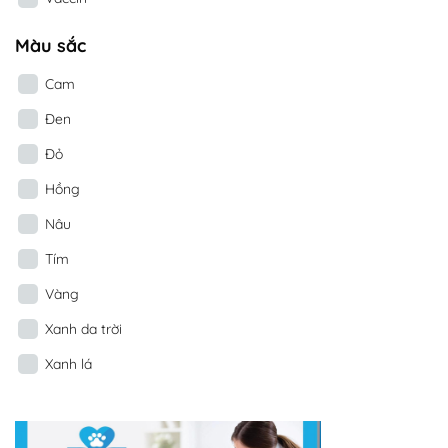
Màu sắc
Cam
Đen
Đỏ
Hồng
Nâu
Tím
Vàng
Xanh da trời
Xanh lá