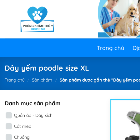
Skip
to
content
Trang chủ
Dị
Dây yếm poodle size XL
Trang chủ
/
Sản phẩm
/
Sản phẩm được gắn thẻ “Dây yếm pood
Danh mục sản phẩm
Quần áo - Dây xích
Cát mèo
Chuồng