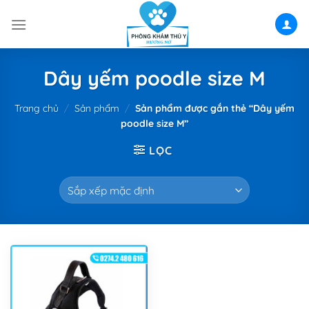
Skip
to
content
Dây yếm poodle size M
Trang chủ
/
Sản phẩm
/
Sản phẩm được gắn thẻ “Dây yếm
poodle size M”
LỌC