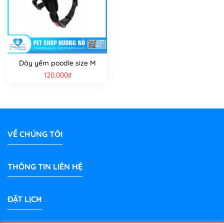
Dây yếm poodle size M
120.000
₫
VỀ CHÚNG TÔI
THÔNG TIN LIÊN HỆ
ĐẶT LỊCH