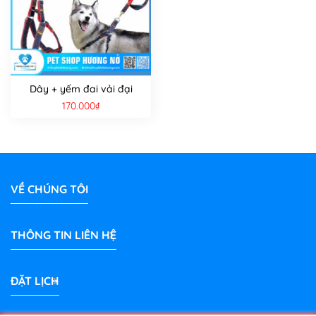
Dây + yếm đai vải đại
170.000
₫
VỀ CHÚNG TÔI
THÔNG TIN LIÊN HỆ
ĐẶT LỊCH