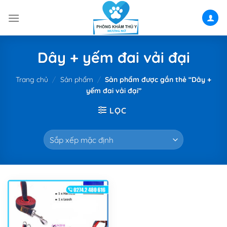
Skip
to
content
Dây + yếm đai vải đại
Trang chủ
/
Sản phẩm
/
Sản phẩm được gắn thẻ “Dây +
yếm đai vải đại”
LỌC