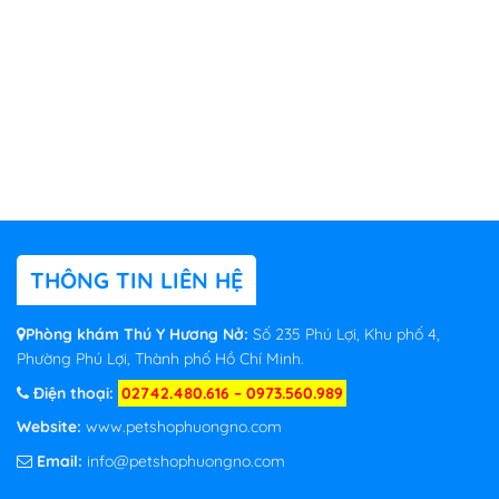
THÔNG TIN LIÊN HỆ
Phòng khám Thú Y Hương Nở:
Số 235 Phú Lợi, Khu phố 4,
Phường Phú Lợi, Thành phố Hồ Chí Minh.
Điện thoại:
02742.480.616 – 0973.560.989
Website:
www.petshophuongno.com
Email:
info@petshophuongno.com