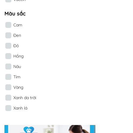
Màu sắc
Cam
Đen
Đỏ
Hồng
Nâu
Tím
Vàng
Xanh da trời
Xanh lá