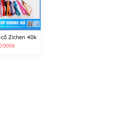
cổ Zichen 40k
0.000
₫