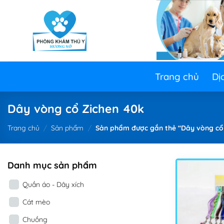
Skip
to
content
Trang chủ
Dị
Dây vòng cổ Zichen 40k
Trang chủ
/
Sản phẩm
/
Sản phẩm được gắn thẻ “Dây vòng cổ
Danh mục sản phẩm
Quần áo - Dây xích
Cát mèo
Chuồng