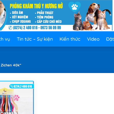
ch vụ
Tin tức – Sự kiện
Kiến thức
Video
Đặt
 Zichen 40k”