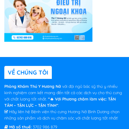
VỀ CHÚNG TÔI
Phòng Khám Thú Y Hương Nở
với đội ngũ bác sỹ thú y nhiều
kinh nghiệm cam kết mang đến tất cả các dịch vụ cho thú cưng
với chất lượng tốt nhất.
“🔥 Với Phương châm làm việc: TẬN
TÂM – TẬN LỰC – TẬN TÌNH”
.
Hãy liên hệ Bệnh viện thú cưng Hương Nở Bình Dương chọn
những sản phẩm và dịch vụ chăm sóc với chất lượng tốt nhất!
Mã số thuế:
3702 986 879