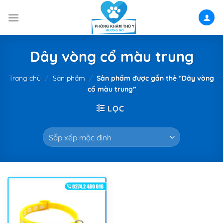
Skip
to
content
Dây vòng cổ màu trung
Trang chủ
/
Sản phẩm
/
Sản phẩm được gắn thẻ “Dây vòng
cổ màu trung”
LỌC