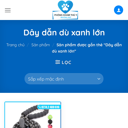
Skip
to
content
Dây dẫn dù xanh lớn
Trang chủ
/
Sản phẩm
/
Sản phẩm được gắn thẻ “Dây dẫn
dù xanh lớn”
LỌC