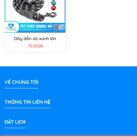
Dây dẫn dù xanh lớn
70.000
₫
VỀ CHÚNG TÔI
THÔNG TIN LIÊN HỆ
ĐẶT LỊCH