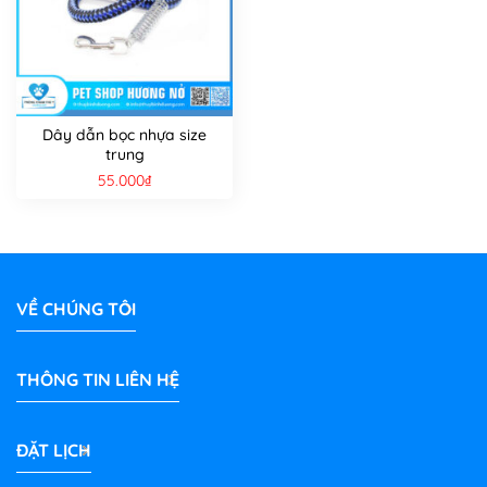
Dây dẫn bọc nhựa size
trung
55.000
₫
VỀ CHÚNG TÔI
THÔNG TIN LIÊN HỆ
ĐẶT LỊCH