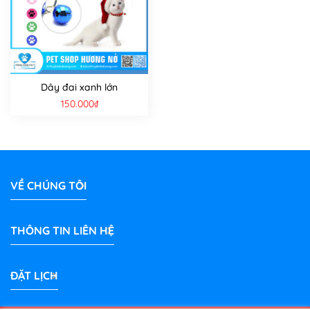
Dây đai xanh lớn
150.000
₫
VỀ CHÚNG TÔI
THÔNG TIN LIÊN HỆ
ĐẶT LỊCH