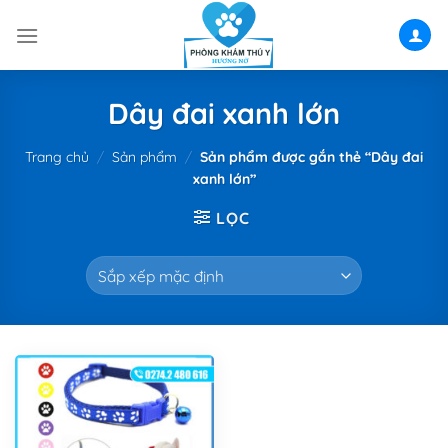
Skip
to
content
Dây đai xanh lớn
Trang chủ
/
Sản phẩm
/
Sản phẩm được gắn thẻ “Dây đai
xanh lớn”
LỌC