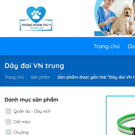
Skip
to
content
Trang chủ
Dị
Dây đai VN trung
Trang chủ
/
Sản phẩm
/
Sản phẩm được gắn thẻ “Dây đai VN t
Danh mục sản phẩm
Quần áo - Dây xích
Cát mèo
Chuồng