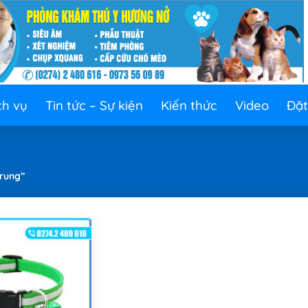
ch vụ
Tin tức – Sự kiện
Kiến thức
Video
Đặt
rung”