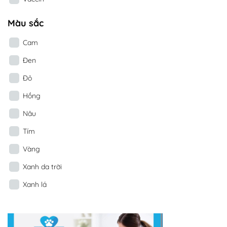
Màu sắc
Cam
Đen
Đỏ
Hồng
Nâu
Tím
Vàng
Xanh da trời
Xanh lá