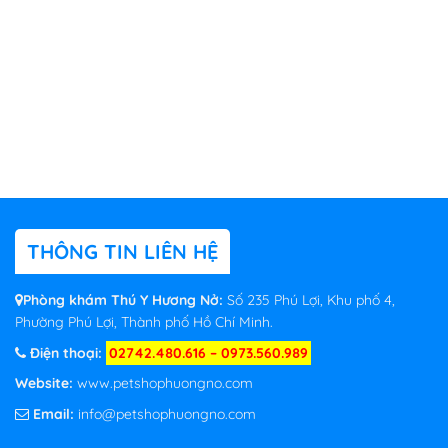
THÔNG TIN LIÊN HỆ
Phòng khám Thú Y Hương Nở:
Số 235 Phú Lợi, Khu phố 4,
Phường Phú Lợi, Thành phố Hồ Chí Minh.
Điện thoại:
02742.480.616 – 0973.560.989
Website:
www.petshophuongno.com
Email:
info@petshophuongno.com