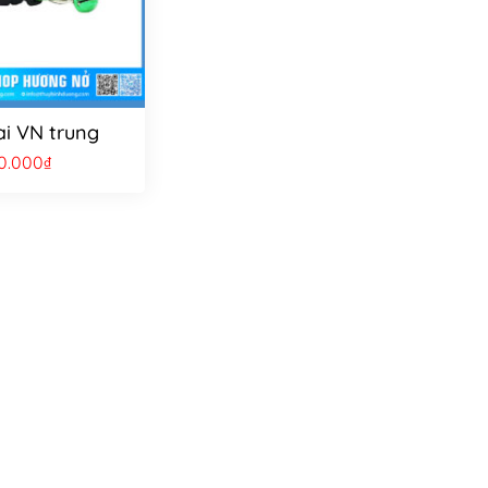
i VN trung
0.000
₫