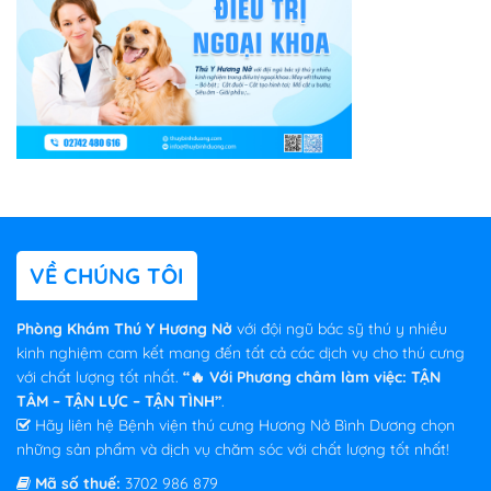
VỀ CHÚNG TÔI
Phòng Khám Thú Y Hương Nở
với đội ngũ bác sỹ thú y nhiều
kinh nghiệm cam kết mang đến tất cả các dịch vụ cho thú cưng
với chất lượng tốt nhất.
“🔥 Với Phương châm làm việc: TẬN
TÂM – TẬN LỰC – TẬN TÌNH”
.
Hãy liên hệ Bệnh viện thú cưng Hương Nở Bình Dương chọn
những sản phẩm và dịch vụ chăm sóc với chất lượng tốt nhất!
Mã số thuế:
3702 986 879